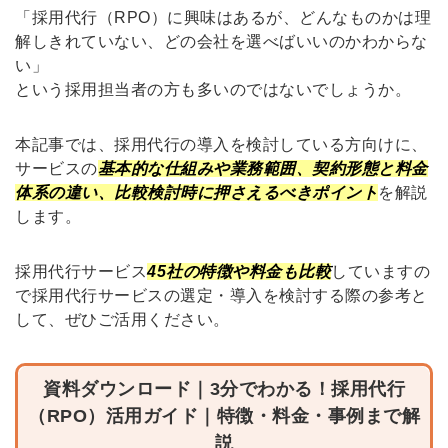
「採用代行（RPO）に興味はあるが、どんなものかは理
解しきれていない、どの会社を選べばいいのかわからな
い」
という採用担当者の方も多いのではないでしょうか。
本記事では、採用代行の導入を検討している方向けに、
サービスの
基本的な仕組みや業務範囲、契約形態と料金
体系の違い、比較検討時に押さえるべきポイント
を解説
します。
採用代行サービス
45社の特徴や料金も比較
していますの
で採用代行サービスの選定・導入を検討する際の参考と
して、ぜひご活用ください。
資料ダウンロード｜3分でわかる！
採用
代行
（RPO）活用ガイド｜特徴・料金・事例
ま
で
解
説