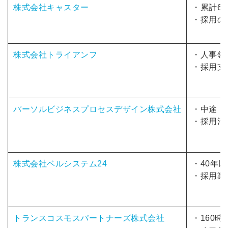
録はこちら
株式会社キャスター
・累計6
取り組みなどを取材したイ
・採用の
ビュー記事が読める
アドレス
採用にまつわる独自の調査
ートが届く
株式会社トライアンフ
・人事領
採用に役立つ記事・資料が
・採用支
ード
メールアドレス
パーソルビジネスプロセスデザイン株式会社
・中途・
・
採用活
※ログインIDとなります
ログインする
利用規約
と
個人情報の取り扱い
につ
株式会社ベルシステム24
・40年
同意のうえ
ワードをお忘れですか？
・採用業
登録する
サービスIDでログイン
トランスコスモスパートナーズ株式会社
・160
他サービスIDで登録