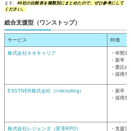
ます。
45社の比較表を種類別にまとめたので、ぜひ参考にして
ください。
総合支援型（ワンストップ）
サービス
特徴
株式会社ネオキャリア
・
年間15
・新卒・
・委託内
・採用専
ESSTNER株式会社（i-recruiting）
・新卒・
・採用業
株式会社レジェンダ（変革RPO）
・支援実