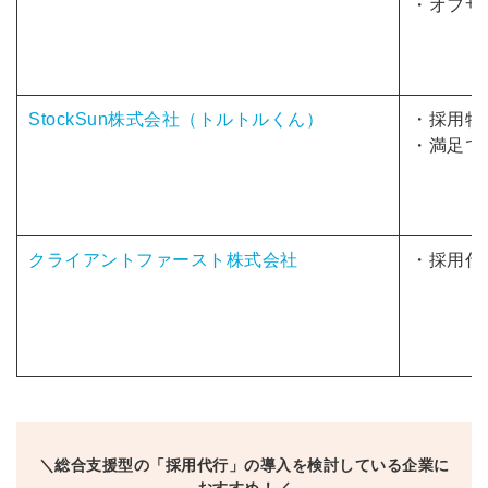
・オフサ
採用部があなたの許可なく投稿すること
はありません
StockSun株式会社（トルトルくん）
・採用特
みんなの採用部があなたの許可なく投稿す
はありません
・満足で
クライアントファースト株式会社
・採用代
＼総合支援型の「採用代行」の導入を検討している企業に
おすすめ！／