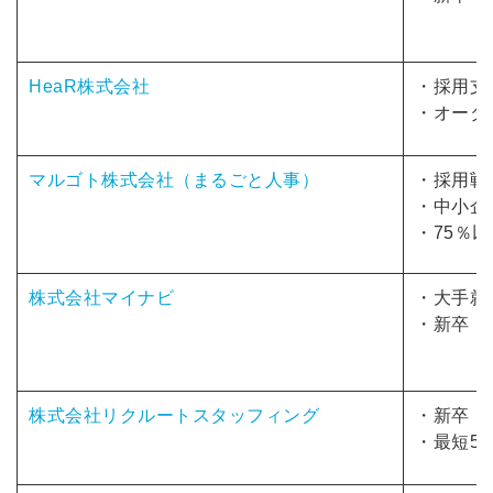
HeaR株式会社
・採用支
・オーダ
マルゴト株式会社（まるごと人事）
・採用戦
・中小企
・75％
株式会社マイナビ
・大手就
・新卒・
簡単10秒！無料会員
株式会社リクルートスタッフィング
・新卒・
イン
・最短5
コンテンツをご利用する
グインが必要です。
採用課題の解決、新しい採