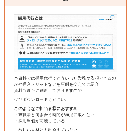
本資料では採用代行
で
どういった業務が依頼
で
きるの
かや導入メリットなどを事例を交えてご紹介！
資料も新たに刷新しておりますの
で
、
ぜひダウンロードください。
このようなご担当者様におすすめ！
・求職者と向き合う時間が満足に取れない
・採用単価が高騰している
・欲しい人材とも出会えていない