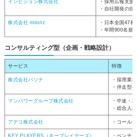
インビジョン株式会社
・採用広報支援
・自社開発の採
株式会社 mitoriz
・日本全国47
・年間900名規
コンサルティング型（企画・戦略設計）
サービス
特徴
株式会社パソナ
・採用業務
・伴走型ベ
マンパワーグループ株式会社
・中途・新
・総合人材
アデコ株式会社
・コールセ
KEY PLAYERS（キープレイヤーズ）
・ベンチャ