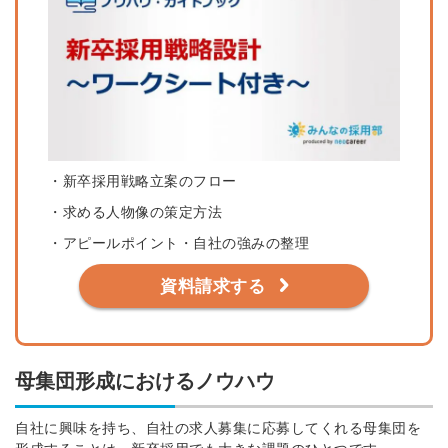
簡単10秒！無料会員登録
ツをご利用する
・新卒採用戦略立案のフロー
必要です。
採用課題の解決、新しい採用の
・求める人物像の策定方法
ら
取り組みなどを取材したインタ
・アピールポイント・自社の強みの整理
ビュー記事が読める
採用にまつわる独自の調査レポ
資料請求する
ートが届く
採用に役立つ記事・資料が届く
母集団形成におけるノウハウ
メールアドレス
自社に興味を持ち、自社の求人募集に応募してくれる母集団を