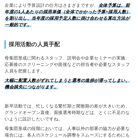
企業により予算設計の仕方はさまざまですが、
全体予算は、前
年度の1人あたりの採用単価（全体でかかった予算÷採用人数）
を割り出し、当年度の採用予定人数に掛け合わせる算出方法が
一般的です。
採用活動の人員手配
母集団形成に関わるスタッフ、説明会や企業セミナーの実施、
応募後のスクリーニングや面接などの担当者や必要なスタッフ
人員を把握します。
大幅に配置人数がずれてしまうと選考の進捗が滞ってしまい、
機会損失につながります。
新卒活動では、忙しくなる繁忙期と閑散期の差が大きいため、
グランドオープン直後、面接選考時期などは、とくに不足のな
いように設計したいですね。
母集団形成の段階においては、人事以外の部署の協力が必要な
場合には、各人のスケジュール調整をスムーズにするためにも