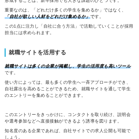
形成することは、新卒採用でも大きな課題のひとつです。
※ログインIDとなります
重要なのは、「どれだけ多くの学生を集めるか」ではなく、
ンする
「
自社が欲しい人材をどれだけ集めるか」
で
す。
利用規約
と
個人情報の取り扱い
について
同意のうえ
この1点に注力し「自社に合う方法」で活動していくことが採用
お忘れですか？
担当には求められます。
登録する
就職サイトを活用する
Dでログイン
他サービスIDで登録
就職サイトは多くの企業が掲載し、学生の活用度も高いツール
です。
使い方によっては、最も多くの学生へ一斉アプローチができ、
自社露出を高めることができるため、就職サイトを通して学生
の許可なく投稿すること
のエントリーを集めることができます。
ません
みんなの採用部があなたの許可なく投稿すること
はありません
このエントリーをきっかけに、コンタクトを取り続け、説明会
や選考参加などへ直接接触ができるよう誘導を図ります。
知名度のある企業であれば、自社サイトでの求人公開も可能で
しょう。