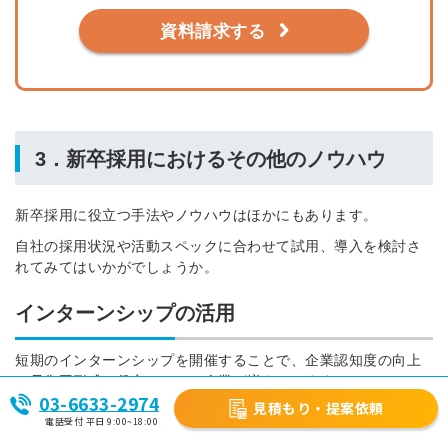
資料請求する
3．新卒採用におけるその他のノウハウ
新卒採用に役立つ手法やノウハウはほかにもあります。
自社の採用状況や活動スペックに合わせて試用、導入を検討さ
れてみてはいかがでしょうか。
インターンシップの活用
短期のインターンシップを開催することで、企業認知度の向上
や母集団形成に役立てている企業が増えています。
03-6633-2974
見積もり・提案依頼
受講型の説明会よりも、ユニークな内容×参加型にすることで、
電話受付 平日 9:00~18:00
学生の企業に対する理解が深まったり、社員との交流を通して