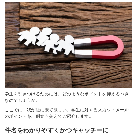
簡単10秒！無料会員登録
ツをご利用する
必要です。
採用課題の解決、新しい採用の
ら
取り組みなどを取材したインタ
ビュー記事が読める
採用にまつわる独自の調査レポ
ートが届く
学生を引きつけるためには、どのようなポイントを抑えるべき
採用に役立つ記事・資料が届く
なのでしょうか。
ここでは「我が社に来て欲しい」学生に対するスカウトメール
のポイントを、例文も交えてご紹介します。
メールアドレス
件名をわかりやすくかつキャッチーに