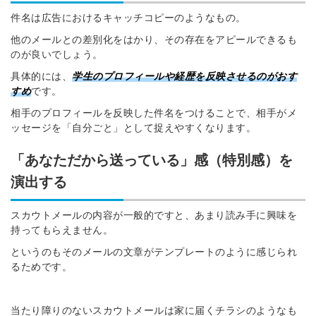
件名は広告におけるキャッチコピーのようなもの。
※ログインIDとなります
ンする
他のメールとの差別化をはかり、その存在をアピールできるも
利用規約
と
個人情報の取り扱い
について
のが良いでしょう。
同意のうえ
お忘れですか？
具体的には、
学生のプロフィールや経歴を反映させるのがおす
登録する
すめ
です。
相手のプロフィールを反映した件名をつけることで、相手がメ
ッセージを「自分ごと」として捉えやすくなります。
Dでログイン
他サービスIDで登録
「あなただから送っている」感（特別感）を
演出する
の許可なく投稿すること
スカウトメールの内容が一般的ですと、あまり読み手に興味を
ません
持ってもらえません。
みんなの採用部があなたの許可なく投稿すること
はありません
というのもそのメールの文章がテンプレートのように感じられ
るためです。
当たり障りのないスカウトメールは家に届くチラシのようなも