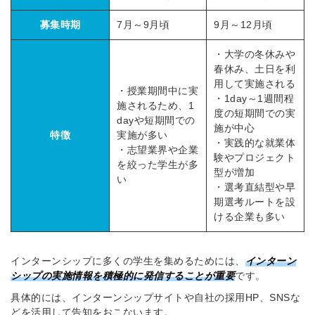
募集時期
7月～9月頃
9月～12月頃
・大学の冬休みや
春休み、土日を利
用して実施される
・授業期間中に実
・1day～1週間程
施されるため、1
度の短期間での実
dayや短期間での
施が中心
特徴
実施が多い
・実践的な就業体
・志望業界や企業
験やプロジェクト
を絞った学生が多
型が増加
い
・選考直結型や早
期選考ルートを設
ける企業も多い
インターンシップに多くの学生を集めるためには、
インターン
シップの実施情報を積極的に発信することが重要
です。
具体的には、インターンシップサイトや自社の採用HP、SNSな
どを活用して告知をおこないます。