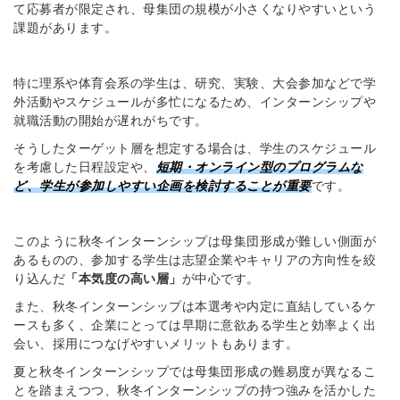
て応募者が限定され、母集団の規模が小さくなりやすいという
課題があります。
特に理系や体育会系の学生は、研究、実験、大会参加などで学
外活動やスケジュールが多忙になるため、インターンシップや
就職活動の開始が遅れがちです。
そうしたターゲット層を想定する場合は、学生のスケジュール
を考慮した日程設定や、
短期・オンライン型のプログラムな
ど、学生が参加しやすい企画を検討することが重要
です。
このように秋冬インターンシップは母集団形成が難しい側面が
あるものの、参加する学生は志望企業やキャリアの方向性を絞
り込んだ
「本気度の高い層」
が中心です。
また、秋冬インターンシップは本選考や内定に直結しているケ
ースも多く、企業にとっては早期に意欲ある学生と効率よく出
会い、採用につなげやすいメリットもあります。
夏と秋冬インターンシップでは母集団形成の難易度が異なるこ
とを踏まえつつ、秋冬インターンシップの持つ強みを活かした