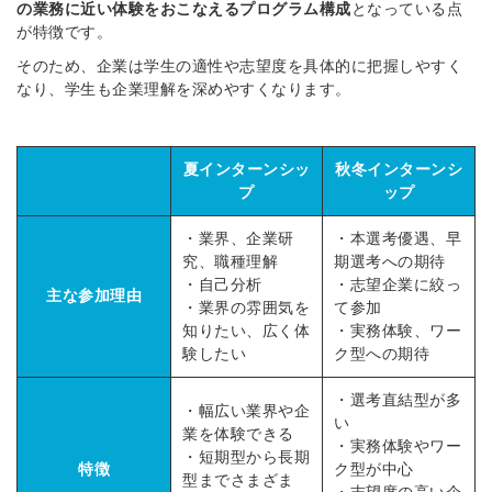
の業務に近い体験をおこなえるプログラム構成
となっている点
が特徴です。
そのため、企業は学生の適性や志望度を具体的に把握しやすく
なり、学生も企業理解を深めやすくなります。
簡単10秒！無料会員登録
夏インターンシッ
秋冬インターンシ
ツをご利用する
プ
ップ
必要です。
採用課題の解決、新しい採用の
ら
・業界、企業研
・本選考優遇、早
取り組みなどを取材したインタ
究、職種理解
期選考への期待
ビュー記事が読める
・自己分析
・志望企業に絞っ
主な参加理由
採用にまつわる独自の調査レポ
・業界の雰囲気を
て参加
ートが届く
知りたい、広く体
・実務体験、ワー
験したい
ク型への期待
採用に役立つ記事・資料が届く
・選考直結型が多
・幅広い業界や企
い
メールアドレス
業を体験できる
・実務体験やワー
・短期型から長期
特徴
ク型が中心
型までさまざま