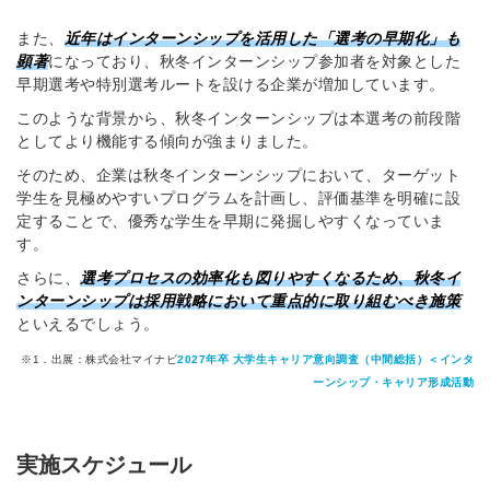
また、
近年はインターンシップを活用した「選考の早期化」も
顕著
になっており、秋冬インターンシップ参加者を対象とした
早期選考や特別選考ルートを設ける企業が増加しています。
このような背景から、秋冬インターンシップは本選考の前段階
としてより機能する傾向が強まりました。
そのため、企業は秋冬インターンシップにおいて、ターゲット
学生を見極めやすいプログラムを計画し、評価基準を明確に設
定することで、優秀な学生を早期に発掘しやすくなっていま
す。
さらに、
選考プロセスの効率化も図りやすくなるため、秋冬イ
ンターンシップは採用戦略において重点的に取り組むべき施策
といえるでしょう。
※1．出展：
株式会社マイナビ
2027年卒 大学生キャリア意向調査（中間総括）＜インタ
ーンシップ・キャリア形成活動
実施スケジュール