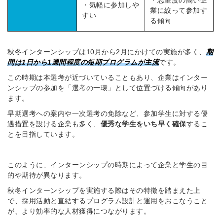
・志望度の高い企
・気軽に参加しや
業に絞って参加す
※ログインIDとなります
すい
る傾向
ンする
利用規約
と
個人情報の取り扱い
について
同意のうえ
お忘れですか？
秋冬インターンシップは10月から2月にかけての実施が多く、
期
登録する
間は1日から1週間程度の短期プログラムが主流
です。
この時期は本選考が近づいていることもあり、企業はインター
ンシップの参加を「選考の一環」として位置づける傾向があり
Dでログイン
ます。
他サービスIDで登録
早期選考への案内や一次選考の免除など、参加学生に対する優
遇措置を設ける企業も多く、
優秀な学生をいち早く確保
するこ
とを目指しています。
の許可なく投稿すること
ません
みんなの採用部があなたの許可なく投稿すること
このように、インターンシップの時期によって企業と学生の目
はありません
的や期待が異なります。
秋冬インターンシップを実施する際はその特徴を踏まえた上
で、採用活動と直結するプログラム設計と運用をおこなうこと
が、より効率的な人材獲得につながります。