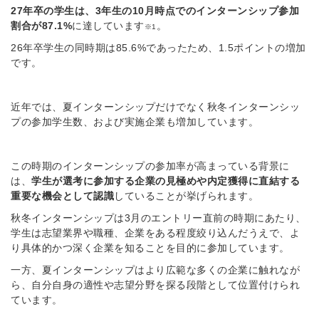
27年卒の学生は、3年生の10月時点でのインターンシップ参加
割合が87.1%
に達しています
。
※1
26年卒学生の同時期は85.6%であったため、1.5ポイントの増加
です。
近年では、夏インターンシップだけでなく秋冬インターンシッ
プの参加学生数、および実施企業も増加しています。
この時期のインターンシップの参加率が高まっている背景に
は、
学生が選考に参加する企業の見極めや内定獲得に直結する
重要な機会として認識
していることが挙げられます。
秋冬インターンシップは3月のエントリー直前の時期にあたり、
学生は志望業界や職種、企業をある程度絞り込んだうえで、よ
り具体的かつ深く企業を知ることを目的に参加しています。
一方、夏インターンシップはより広範な多くの企業に触れなが
ら、自分自身の適性や志望分野を探る段階として位置付けられ
ています。