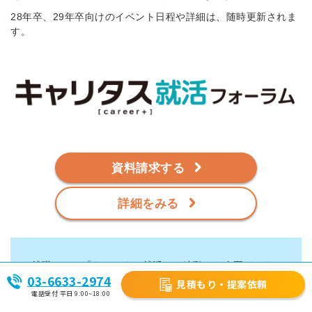
28年卒、29年卒向けのイベント日程や詳細は、随時更新されま
す。
資料請求する
詳細をみる
就職サイト「キャリタス就活」と連動し、春夏インタ
03-6633-2974
ーンシップ期間から秋冬インターンシップ期間まで、
見積もり・提案依頼
電話受付 平日 9:00~18:00
長期的な活用が可能です。
年間を通して全国約30ヵ所・約300開催されており、