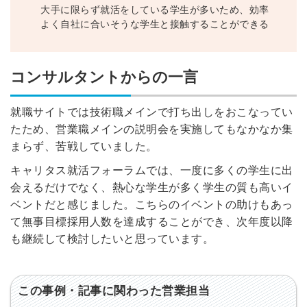
大手に限らず就活をしている学生が多いため、効率
Dでログイン
よく自社に合いそうな学生と接触することができる
他サービスIDで登録
コンサルタントからの一言
の許可なく投稿すること
ません
みんなの採用部があなたの許可なく投稿すること
就職サイトでは技術職メインで打ち出しをおこなってい
はありません
たため、営業職メインの説明会を実施してもなかなか集
まらず、苦戦していました。
キャリタス就活フォーラムでは、一度に多くの学生に出
会えるだけでなく、熱心な学生が多く学生の質も高いイ
ベントだと感じました。こちらのイベントの助けもあっ
て無事目標採用人数を達成することができ、次年度以降
も継続して検討したいと思っています。
この事例・記事に関わった営業担当