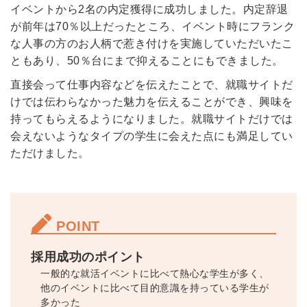
ツをご利用する
イベントから2名の内定獲得に成功しました。内定辞退
必要です。
が前年は70％以上だったところ、イベント時にフランク
採用課題の解決、新しい採用の
ら
取り組みなどを取材したインタ
な人事の方のお人柄で惹き付けを実施していただいたこ
ビュー記事が読める
ともあり、50％台にまで抑えることにもできました。
採用にまつわる独自の調査レポ
直接会って仕事内容などを伝えたことで、就職サイトだ
ートが届く
けでは伝わらなかった魅力を伝えることができ、興味を
採用に役立つ記事・資料が届く
持ってもらえるようになりました。就職サイトだけでは
会えないようなタイプの学生に会えた点にも満足してい
メールアドレス
ただけました。
※ログインIDとなります
POINT
ンする
利用規約
と
個人情報の取り扱い
について
同意のうえ
採用成功のポイント
お忘れですか？
一般的な就活イベントに比べて熱心な学生が多く、
登録する
他のイベントに比べて目的意識を持っている学生が
多かった