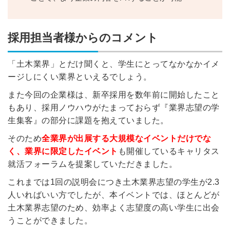
利用規約
と
個人情報の取り扱い
について
同意のうえ
お忘れですか？
登録する
採用担当者様からのコメント
「土木業界」とだけ聞くと、学生にとってなかなかイメ
Dでログイン
ージしにくい業界といえるでしょう。
他サービスIDで登録
また今回の企業様は、新卒採用を数年前に開始したこと
もあり、採用ノウハウがたまっておらず『業界志望の学
生集客』の部分に課題を抱えていました。
の許可なく投稿すること
ません
そのため
全業界が出展する大規模なイベントだけでな
みんなの採用部があなたの許可なく投稿すること
はありません
く、業界に限定したイベント
も開催しているキャリタス
就活フォーラムを提案していただきました。
これまでは1回の説明会につき土木業界志望の学生が2.3
人いればいい方でしたが、本イベントでは、ほとんどが
土木業界志望のため、効率よく志望度の高い学生に出会
うことができました。