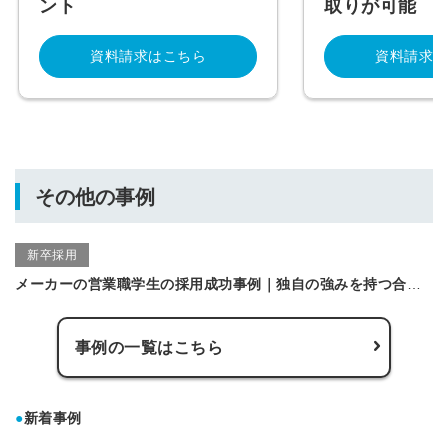
ント
取りが可能
資料請求はこちら
資料請求は
その他の事例
新卒採用
メーカーの営業職学生の採用成功事例｜独自の強みを持つ合同企業説明会を活用し2名の採用に成功！
事例の一覧はこちら
●
新着事例