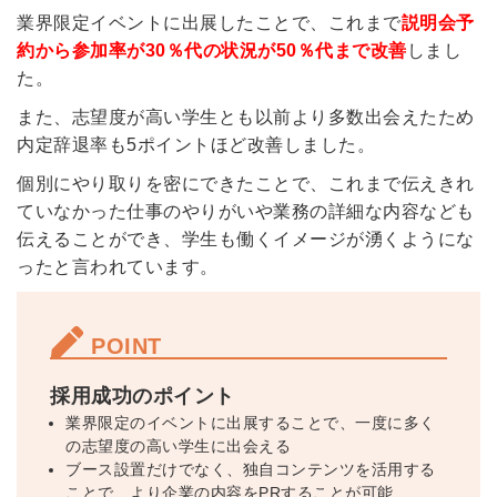
業界限定イベントに出展したことで、これまで
説明会予
約から参加率が30％代の状況が50％代まで改善
しまし
簡単10秒！無料会員登録
た。
また、志望度が高い学生とも以前より多数出会えたため
ツをご利用する
内定辞退率も5ポイントほど改善しました。
必要です。
採用課題の解決、新しい採用の
ら
個別にやり取りを密にできたことで、これまで伝えきれ
取り組みなどを取材したインタ
ていなかった仕事のやりがいや業務の詳細な内容なども
ビュー記事が読める
伝えることができ、学生も働くイメージが湧くようにな
採用にまつわる独自の調査レポ
ったと言われています。
ートが届く
採用に役立つ記事・資料が届く
POINT
メールアドレス
採用成功のポイント
業界限定のイベントに出展することで、一度に多く
の志望度の高い学生に出会える
ブース設置だけでなく、独自コンテンツを活用する
※ログインIDとなります
ンする
ことで、より企業の内容をPRすることが可能