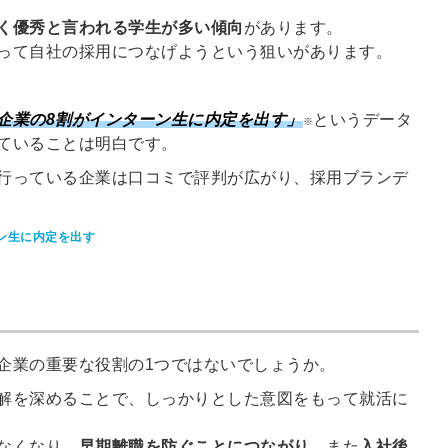
る
る独自の調査
く優秀と言われる学生が多い傾向
があります。
レポートが届
って自社の採用につなげようという狙いがあります。
く
企業の8割がインターン生に内定を出す
」
というデータ
採用課題の解
※
他サービスIDで登録
ていることは明白です。
決、新しい採
用の取り組み
行っている企業は口コミで評判が広がり、採用ブランデ
などを取材し
たインタビュ
ン生に内定を出す
ー記事が読め
みんなの採用部があ
る
なたの許可なく投稿
することはありませ
ん
「自社の採用をよ
り良くしたい！」
企業の重要な役割の1つではないでしょうか。
という経営者や採
解を深めることで、しっかりとした意図をもって就活に
用担当者様のお役
に立てる情報を発
なくなり、
早期離職を防ぐことにつながり
、また
入社後