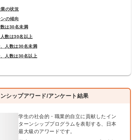
企業の状況
ーンの傾向
数は30名未満
人数は30名以上
、人数は30名未満
、人数は30名以上
ンシップアワード/アンケート結果
学生の社会的・職業的自立に貢献したイン
簡単10
採用課題
ターンシッププログラムを表彰する、日本
最大級のアワードです。
秒！無料
をともに