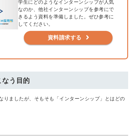
学生にどのようなインターンシップが人気
会員登録
解決
なのか、他社インターンシップを参考にで
きるよう資料を準備しました。ぜひ参考に
頼れる
してください。
メールアドレス
「採用パ
資料請求する
ートナ
ー」
※ログインIDとなり
ます
こなう目的
みんなの採用部
利用規約
と
個人情報
の特徴
の取り扱い
について
なりましたが、そもそも「インターンシップ」とはどの
同意のうえ
採用に役立つ
ノウハウ資料
登
が届く
録
す
採用にまつわ