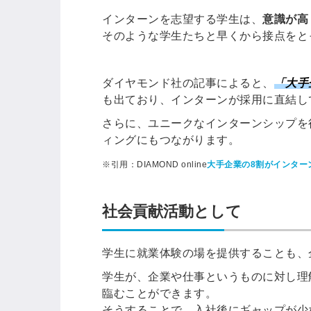
ログイン
インターンを志望する学生は、
意識が高
する
そのような学生たちと早くから接点をと
パスワードをお忘れですか？
ダイヤモンド社の記事によると、
「
大手
も出ており、インターンが採用に直結し
さらに、ユニークなインターンシップを
ィングにもつながります。
他サービスIDでログイン
※引用：DIAMOND online
大手企業の8割がインター
社会貢献活動として
みんなの採用部があなたの許可
学生に就業体験の場を提供することも、
なく投稿することはありません
学生が、企業や仕事というものに対し理
臨むことができます。
そうすることで、入社後にギャップが少