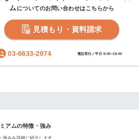
ム
についてのお問い合わせはこちらから
会員登録
解決
頼れる
メールアドレス
見積もり・資料請求
「採用パ
ートナ
03-6633-2974
電話受付／平日 9:00~18:00
ー」
※ログインIDとなり
ます
みんなの採用部
利用規約
と
個人情報
の特徴
の取り扱い
について
同意のうえ
採用に役立つ
ノウハウ資料
登
が届く
レミアムの特徴・強み
録
す
採用にまつわ
徴・強みを詳細に紹介します。