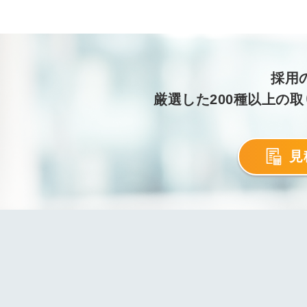
採用
厳選した200種以上の
見