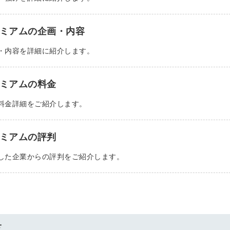
る
る独自の調査
レポートが届
レミアムの企画・内容
く
画・内容を詳細に紹介します。
採用課題の解
他サービスIDで登録
決、新しい採
レミアムの料金
用の取り組み
載料金詳細をご紹介します。
などを取材し
たインタビュ
ー記事が読め
レミアムの評判
みんなの採用部があ
る
なたの許可なく投稿
することはありませ
用した企業からの評判をご紹介します。
ん
「自社の採用をよ
り良くしたい！」
という経営者や採
用担当者様のお役
に立てる情報を発
覧