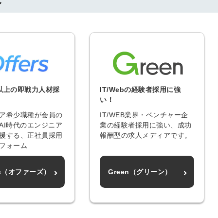
信してまいりま
す。
以上の即戦力人材採
IT/Webの経験者採用に強
い！
ア希少職種が会員の
IT/WEB業界・ベンチャー企
AI時代のエンジニア
業の経験者採用に強い、成功
援する、正社員採用
報酬型の求人メディアです。
フォーム
ers（オファーズ）
Green（グリーン）