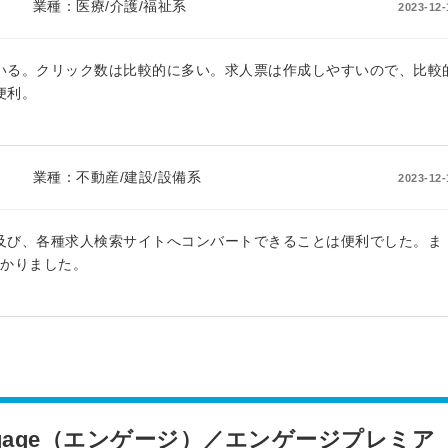
業種：
医療/介護/福祉系
2023-12-
いる。クリック数は比較的に多い。求人票は作成しやすいので、比較
便利。
業種：
不動産/建設/設備系
2023-12-
及び、各種求人検索サイトへコンバートできることは便利でした。ま
助かりました。
簡単10
採用課題
秒！無料
をともに
ngage（エンゲージ）／エンゲージプレミア