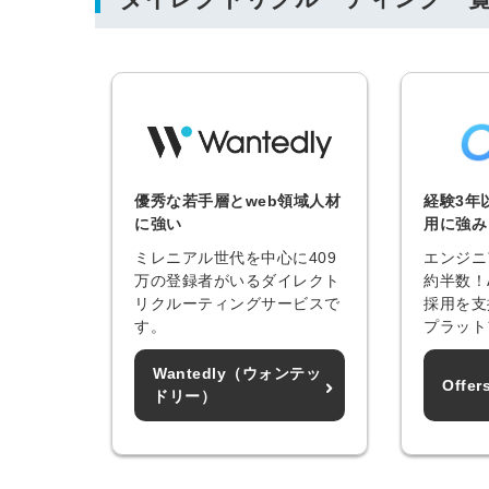
優秀な若手層とweb領域人材
経験3年
に強い
用に強み
ミレニアル世代を中心に409
エンジニ
万の登録者がいるダイレクト
約半数！
リクルーティングサービスで
採用を支
す。
プラット
Wantedly（ウォンテッ
Off
ドリー）