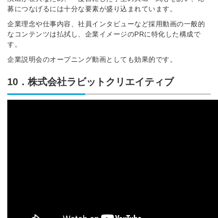
採用にまつわる独自の調査レポ
募につなげるには十分な要素が盛り込まれています。
ートが届く
企業理念や仕事内容、社員インタビューなど採用動画の一般的
採用に役立つ記事・資料が届く
なコンテンツは払拭し、企業イメージのPRに特化した構成で
す。
メールアドレス
企業説明会のオープニング動画としても効果的です。
10．株式会社ラビットクリエイティブ
※ログインIDとなります
ログインする
利用規約
と
個人情報の取り扱い
について
同意のうえ
ドをお忘れですか？
登録する
ビスIDでログイン
他サービスIDで登録