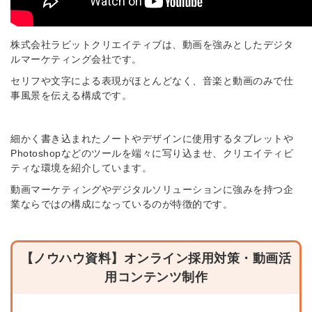
があなたの許可なく投稿すること
はありません
みんなの採用部があなたの許可なく投稿すること
株式会社ラビットクリエイティブは、動画を強みとしたデジタ
はありません
ルマーケティング会社です。
セリフや文字による表現がほとんどなく、音楽と動画のみで仕
事風景を伝える構成です。
細かく書き込まれたノートやデザインに使用するタブレットや
Photoshopなどのツールを端々に写り込ませ、クリエイティビ
ティな環境を紹介しています。
動画マーケティングやデジタルソリューションに強みを持つ企
業ならではの構成になっているのが特徴的です。
【ノウハウ資料】オンライン採用対策・動画活
用コンテンツ制作