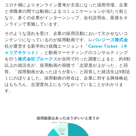
コロナ禍によりオンライン選考が主流になった採用市場。企業
と求職者の間では動画によるコミュニケーションが当たり前と
なり、多くの企業がインターンシップ、会社説明会、面接をオ
ンラインで実施しています。
そのような流れを受け、企業の採用活動において欠かせないコ
ンテンツになっているのが採用動画です。
レバレジーズ株式会
社
が運営する新卒向け就職エージェント「
Career Ticket （キ
ャリアチケット）
」と動画マーケティングのコンサルティング
を行う
株式会社プルークス
が合同で行った調査によると、約8割
以上の就活生が、採用動画の視聴で「志望度が上がった」と回
答。「採用動画があったほうが良い」と回答した就活生は9割近
くにのぼりました。採用動画の存在は、企業に対する興味喚起
はもちろん、志望度向上にもつながっていることがわかりま
す。