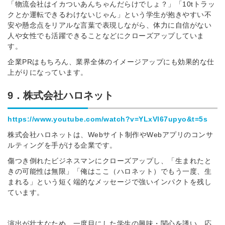
「物流会社はイカついあんちゃんだらけでしょ？」「10tトラッ
クとか運転できるわけないじゃん」という学生が抱きやすい不
安や懸念点をリアルな言葉で表現しながら、体力に自信がない
人や女性でも活躍できることなどにクローズアップしていま
す。
企業PRはもちろん、業界全体のイメージアップにも効果的な仕
上がりになっています。
9．株式会社ハロネット
https://www.youtube.com/watch?v=YLxVl67upyo&t=5s
株式会社ハロネットは、
Web
サイト制作や
Web
アプリのコンサ
ルティングを手がける企業です。
簡単10秒！無料会員登録
ン
傷つき倒れたビジネスマンにクローズアップし、「生まれたと
きの可能性は無限」「俺はここ（ハロネット）でもう一度、生
テンツをご利用する
まれる」という短く端的なメッセージで強いインパクトを残し
ンが必要です。
ています。
採用課題の解決、新しい採用の
こちら
取り組みなどを取材したインタ
ビュー記事が読める
演出が壮大なため、一度目にした学生の興味・関心を誘い、応
レス