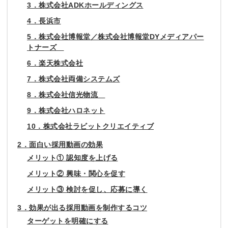
3．株式会社ADKホールディングス
4．長浜市
5．株式会社博報堂／株式会社博報堂DYメディアパー
トナーズ
6．楽天株式会社
7．株式会社両備システムズ
8．株式会社信光物流
9．株式会社ハロネット
10．株式会社ラビットクリエイティブ
2．面白い採用動画の効果
メリット① 認知度を上げる
メリット② 興味・関心を促す
メリット③ 検討を促し、応募に導く
3．効果が出る採用動画を制作するコツ
ターゲットを明確にする