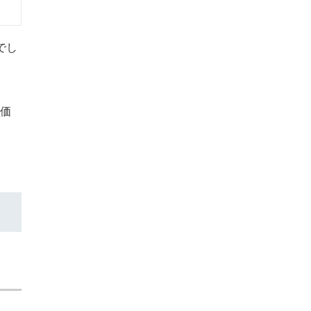
でし
価
1/2
業種を教えてください
一つ選択してください
製造メーカ
IT
ー
不動産・建
医療・福祉
設
人材・求人
小売・流通
広告
コンサルテ
ホテル・飲
ィング
食