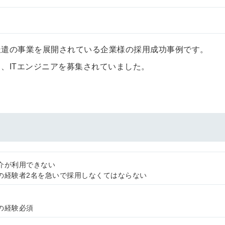
派遣の事業を展開されている企業様の採用成功事例です。
、ITエンジニアを募集されていました。
介が利用できない
の経験者2名を急いで採用しなくてはならない
簡単10
採用課題
の経験必須
秒！無料
をともに