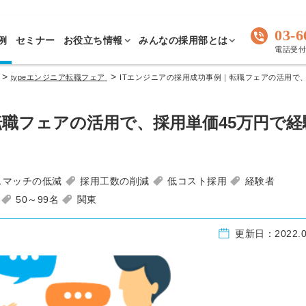
03-6
例
セミナー
お役立ち情報
みんなの採用部とは
電話受付 
>
>
typeエンジニア転職フェア
ITエンジニアの採用成功事例｜転職フェアの活用で
転職フェアの活用で、採用単価45万円で経
スマッチの低減
採用工数の削減
低コスト採用
経験者
50～99名
関東
更新日：
2022.