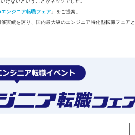
はいけないということがネックでした。
る
る独自の調査
peエンジニア転職フェア
」をご提案。
レポートが届
の開催実績を誇り、国内最大級のエンジニア特化型転職フェア
く
採用課題の解
他サービスIDで登録
決、新しい採
用の取り組み
などを取材し
たインタビュ
ー記事が読め
みんなの採用部があ
る
なたの許可なく投稿
することはありませ
ん
「自社の採用をよ
り良くしたい！」
という経営者や採
用担当者様のお役
に立てる情報を発