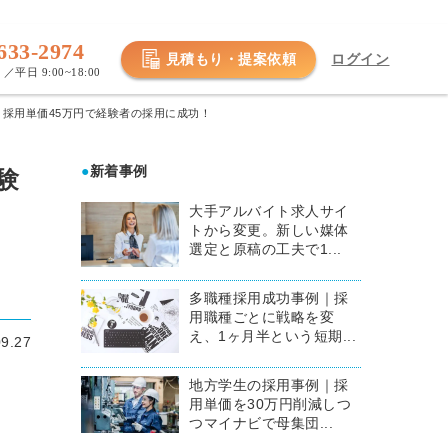
633-2974
見積もり・提案依頼
ログイン
／平日 9:00~18:00
、採用単価45万円で経験者の採用に成功！
●
新着事例
験
大手アルバイト求人サイ
トから変更。新しい媒体
選定と原稿の工夫で1...
多職種採用成功事例｜採
用職種ごとに戦略を変
え、1ヶ月半という短期...
09.27
地方学生の採用事例｜採
用単価を30万円削減しつ
つマイナビで母集団...