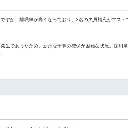
会員登録
解決
ですが、離職率が高くなっており、2名の欠員補充がマスト
頼れる
メールアドレス
「採用パ
ートナ
の発生であったため、新たな予算の確保が困難な状況。採用単
た。
ー」
※ログインIDとなり
ます
みんなの採用部
利用規約
と
個人情報
の特徴
の取り扱い
について
同意のうえ
採用に役立つ
ノウハウ資料
登
が届く
録
す
採用にまつわ