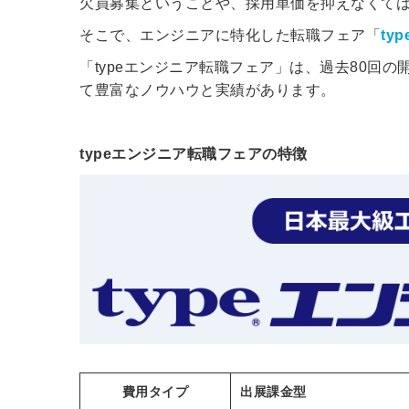
欠員募集ということや、採用単価を抑えなくて
ログイン
そこで、エンジニアに特化した転職フェア「
ty
する
「typeエンジニア転職フェア」は、過去80回
て豊富なノウハウと実績があります。
パスワードをお忘れですか？
typeエンジニア転職フェアの特徴
他サービスIDでログイン
みんなの採用部があなたの許可
なく投稿することはありません
費用タイプ
出展課金型