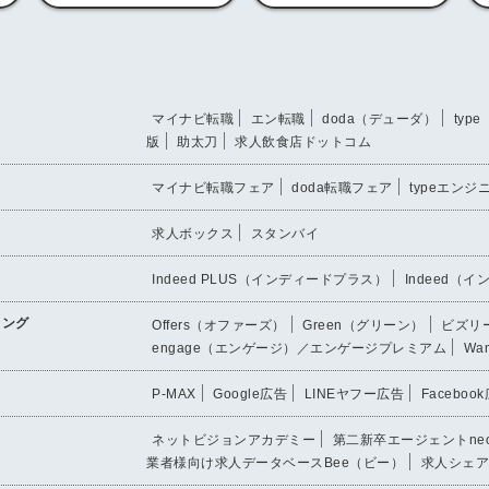
信してまいりま
す。
マイナビ転職
エン転職
doda（デューダ）
typ
版
助太刀
求人飲食店ドットコム
マイナビ転職フェア
doda転職フェア
typeエン
求人ボックス
スタンバイ
Indeed PLUS（インディードプラス）
Indeed（
ィング
Offers（オファーズ）
Green（グリーン）
ビズリー
engage（エンゲージ）／エンゲージプレミアム
Wa
P-MAX
Google広告
LINEヤフー広告
Faceboo
ネットビジョンアカデミー
第二新卒エージェントne
業者様向け求人データベースBee（ビー）
求人シェア