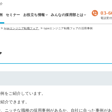
介
03-6
例
セミナー
お役立ち情報
みんなの採用部とは
電話受付 
>
>
typeエンジニア転職フェア
typeエンジニア転職フェアの活用事例
ア
事例をご紹介しています。
ご紹介できます。
で、ニッチな職種の採用事例があるか、自社に合った事例があ