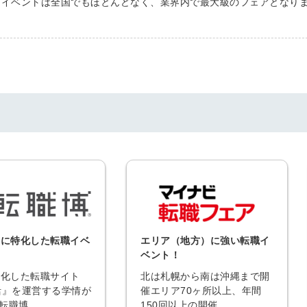
たイベントは全国でもほとんどなく、業界内で最大級のフェアとなり
手に特化した転職イベ
エリア（地方）に強い転職イ
ベント！
簡単10
採用課題
特化した転職サイト
北は札幌から南は沖縄まで開
活』を運営する学情が
催エリア70ヶ所以上、年間
秒！無料
をともに
転職博。
150回以上の開催。