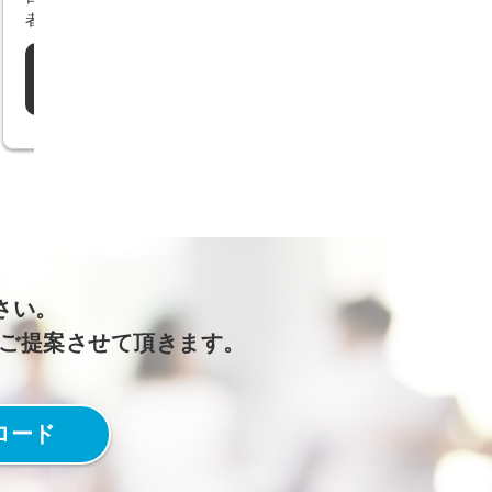
者が来場。
doda転職フェア
1/2
業種を教えてください
一つ選択してください
製造メーカ
IT
さい。
ー
をご提案させて頂きます。
不動産・建
医療・福祉
設
人材・求人
小売・流通
広告
ロード
コンサルテ
ホテル・飲
ィング
食