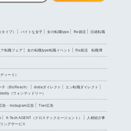
e（タイプ）
バイトな女子
女の転職type
Re就活
日経転職
ジニア転職フェア
女の転職type転職イベント
Re就活 転職博
インディード）
チ（BizReach）
dodaダイレクト
エン転職ダイレクト
ntedly（ウォンテッドリー）
k広告・Instagram広告
Tver広告
o
X-Tech AGENT（クロステックエージェント）
人材紹介事
リングサービス