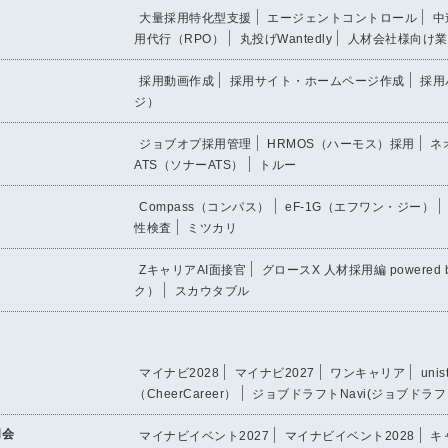
大量採用特化型支援
エージェントコントロール
中
用代行（RPO）
丸投げWantedly
人材会社様向け業
採用動画作成
採用サイト・ホームページ作成
採用
ジ）
ジョブオプ採用管理
HRMOS（ハーモス）採用
ネ
ATS（ソナーATS）
トルー
Compass（コンパス）
eF-1G（エフワン・ジー）
性検査
ミツカリ
ZキャリアAI面接官
グロースX 人材採用編 powered
ク）
スカウタブル
マイナビ2028
マイナビ2027
ワンキャリア
uni
（CheerCareer）
ジョブドラフトNavi(ジョブドラフ
明会
マイナビイベント2027
マイナビイベント2028
キ