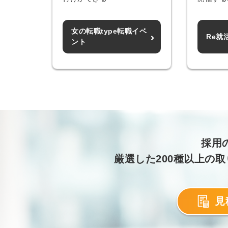
女の転職type転職イベ
Re就
ログイン
ント
全てのコンテンツをご利用す
るにはログインが必要です。
会員登録はこちら
メールアドレス
採用
厳選した200種以上の
パスワード
見