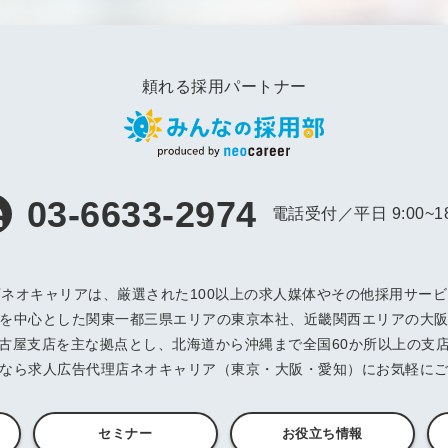
る
る独自の調査
レポートが届
く
頼れる採用パートナー
採用課題の解
他サービスIDで登録
決、新しい採
用の取り組み
03-6633-2974
などを取材し
電話受付／平日 9:00~18
たインタビュ
ー記事が読め
みんなの採用部があ
る
なたの許可なく投稿
ネオキャリアは、厳選された100以上の求人媒体やその他採用サー
することはありませ
を中心とした関東一都三県エリアの東京本社、近畿関西エリアの大
ん
「自社の採用をよ
古屋支店を主な拠点とし、北海道から沖縄まで全国60か所以上の支
り良くしたい！」
なら求人広告代理店ネオキャリア（東京・大阪・愛知）にお気軽に
という経営者や採
用担当者様のお役
に立てる情報を発
セミナー
お役立ち情報