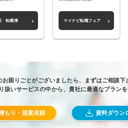
会員登録
解決
頼れる
活 転職博
マイナビ転職フェア
メールアドレス
「採用パ
ートナ
ー」
※ログインIDとなり
ます
みんなの採用部
のお困りごとがございましたら、まずはご相談下
利用規約
と
個人情報
の特徴
取り扱いサービスの中から、貴社に最適なプラン
の取り扱い
について
同意のうえ
採用に役立つ
ノウハウ資料
登
積もり・提案依頼
資料ダウン
が届く
録
す
採用にまつわ