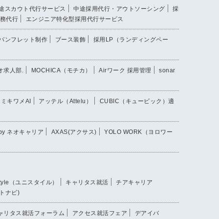
途スカウト代行サービス
中途採用代行・アウトソーシング
採
務代行
エンジニア特化型採用代行サービス
パンフレット制作
ブース装飾
採用LP（ランディングペー
オ求人部.
MOCHICA（モチカ）
Airワーク 採用管理
sonar
ミキワメAI
アッテル（Attelu）
CUBIC（キュービック）適
 by ネオキャリア
AXAS(アクサス)
YOLO WORK（ヨロワー
style（ユニスタイル）
キャリタス就活
チアキャリア
トナビ)
ャリタス就活フォーラム
アクセス就活フェア
デアイバ