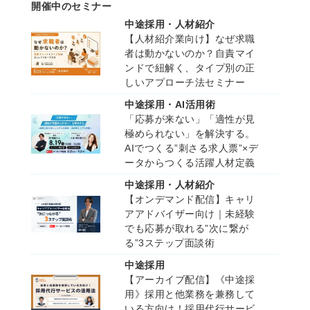
開催中のセミナー
中途採用・人材紹介
【人材紹介業向け】なぜ求職
者は動かないのか？自責マイ
ンドで紐解く、タイプ別の正
しいアプローチ法セミナー
中途採用・AI活用術
「応募が来ない」「適性が見
極められない」を解決する。
AIでつくる”刺さる求人票”×デ
ータからつくる活躍人材定義
中途採用・人材紹介
【オンデマンド配信】キャリ
アアドバイザー向け｜未経験
でも応募が取れる”次に繋が
る”3ステップ面談術
中途採用
【アーカイブ配信】《中途採
用》採用と他業務を兼務して
いる方向け！採用代行サービ