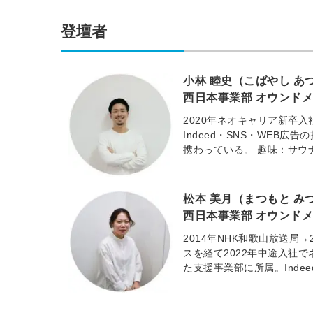
登壇者
小林 睦史（こばやし あ
西日本事業部 オウンド
2020年ネオキャリア新卒
Indeed・SNS・WEB
携わっている。 趣味：サウ
松本 美月（まつもと み
西日本事業部 オウンド
2014年NHK和歌山放送局
スを経て2022年中途入社
た支援事業部に所属。Ind