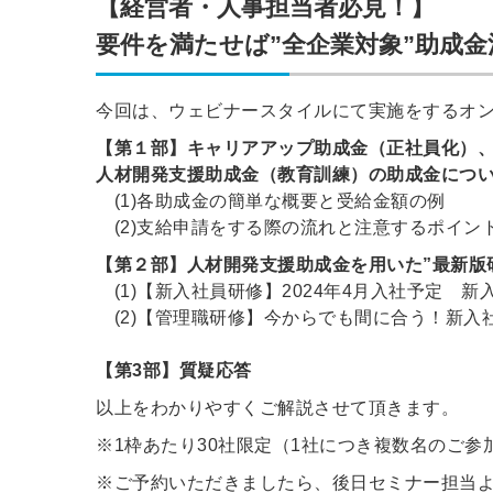
【経営者・人事担当者必見！】
要件を満たせば”全企業対象”助成
今回は、ウェビナースタイルにて実施をするオ
【第１部】キャリアアップ助成金（正社員化）
人材開発支援助成金（教育訓練）の助成金につ
(1)各助成金の簡単な概要と受給金額の例
(2)支給申請をする際の流れと注意するポイン
【第２部】人材開発支援助成金を用いた”最新版
(1)【新入社員研修】2024年4月入社予定 
(2)【管理職研修】今からでも間に合う！新入
【第3部】質疑応答
以上をわかりやすくご解説させて頂きます。
※1枠あたり30社限定（1社につき複数名のご参
※ご予約いただきましたら、後日セミナー担当よ