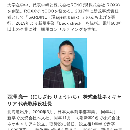
大学在学中、代表中嶋と株式会社RENO(現株式会社 ROXX)
を創業。ROXXではCOOを務める。2017年に新規事業責任
者として「SARDINE（現agent bank）」の立ち上げを実
行。2019年より新規事業「back check」を統括。累計500社
以上の企業に対し採用コンサルティングを実施。
西澤 亮一（にしざわ りょういち） 株式会社ネオキャ
リア 代表取締役社長
北海道出身。2000年3月、日本大学商学部卒業。 同年4月、
新卒で投資会社へ入社。同年11月、同期新卒9名で株式会社
ネオキャリアを設立。取締役に就任。設立後1年半で赤字
4,000万円、一時倒産の危機を迎える。 2002年、西澤を代表