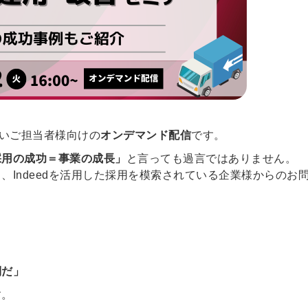
しいご担当者様向けの
オンデマンド配信
です。
採用の成功＝事業の成長」
と言っても過言ではありません。
Indeedを活用した採用を模索されている企業様からのお
」
」
倒だ」
す。