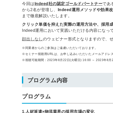
今回は
Indeed社の認定ゴールドパートナー
であ
から2名が登壇し、
Indeed運用メソッドや効
まで徹底解説いたします。
クリック単価を抑えた実際の運用方法や、採用
Indeed運用において実践いただける内容になっ
顔出しなし
のウェビナー形式となりますので、
※同業者からのご参加はご遠慮いただいております。
※セミナー視聴用URLは、お申し込みいただいたメールアドレ
※視聴可能期間：2023年8月22日(火曜日) 16:00 ～ 2023年8月28
プログラム内容
プログラム
1.人材派遣×物流業界の採用市場の変化