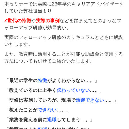
本セミナーでは実際に23年卒のキャリアアドバイザーを
していた弊社担当より
Z世代の特徴
や
実際の事例
などを踏まえて
どのようなフ
ォローアップ研修が効果的か、
実際のフォローアップ研修のカリキュラムとともに解説
いたします。
また、教育時に活用することが可能な助成金と使用する
方法についても併せてご紹介いたします。
「
最近の学生の
特徴
がよくわからない…。
」
「
教えているのに上手く
伝わっていない
…。
」
「
研修は実施しているが、現場で
活躍できない
…。
」
「
教えたことが
できない
…。
」
「
業務を覚える前に
退職
してしまう…。
」