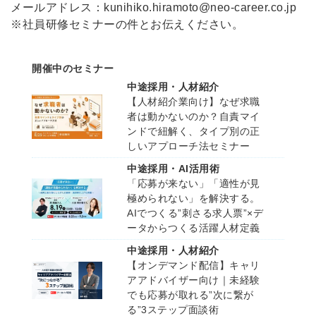
メールアドレス：kunihiko.hiramoto@neo-career.co.jp
※社員研修セミナーの件とお伝えください。
開催中のセミナー
中途採用・人材紹介
【人材紹介業向け】なぜ求職
者は動かないのか？自責マイ
ンドで紐解く、タイプ別の正
しいアプローチ法セミナー
中途採用・AI活用術
「応募が来ない」「適性が見
極められない」を解決する。
AIでつくる”刺さる求人票”×デ
ータからつくる活躍人材定義
中途採用・人材紹介
【オンデマンド配信】キャリ
アアドバイザー向け｜未経験
でも応募が取れる”次に繋が
る”3ステップ面談術