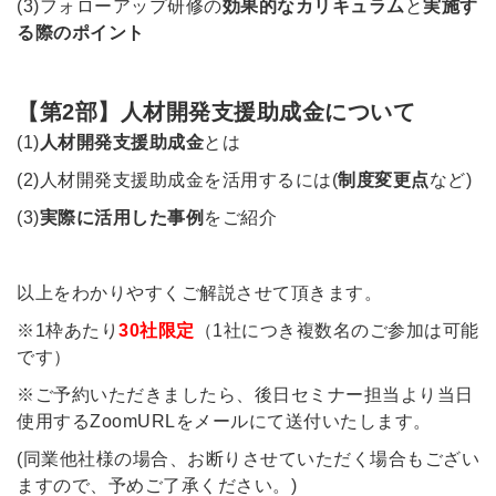
(3)フォローアップ研修の
効果的なカリキュラム
と
実施す
る際のポイント
【第2部】人材開発支援助成金について
(1)
人材開発支援助成金
とは
(2)人材開発支援助成金を活用するには(
制度変更点
など)
(3)
実際に活用した事例
をご紹介
以上をわかりやすくご解説させて頂きます。
※1枠あたり
30社限定
（1社につき複数名のご参加は可能
です）
※ご予約いただきましたら、後日セミナー担当より当日
使用するZoomURLをメールにて送付いたします。
(同業他社様の場合、お断りさせていただく場合もござい
ますので、予めご了承ください。)