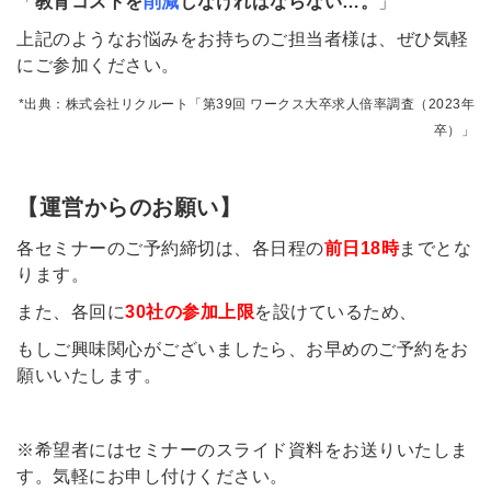
「
教育コストを
削減
しなければならない…。
」
上記のようなお悩みをお持ちのご担当者様は、ぜひ気軽
にご参加ください。
*出典：株式会社リクルート「第39回 ワークス大卒求人倍率調査（2023年
卒）」
【運営からのお願い】
各セミナーのご予約
締切は、各日程の
前日18時
までとな
ります。
また、各回に
30社の参加上限
を設けているため、
もしご興味関心がございましたら、お早めのご予約をお
願いいたします。
※希望者にはセミナーのスライド資料をお送りいたしま
す。気軽にお申し付けください。