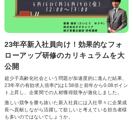
23年卒新入社員向け！効果的なフォ
ローアップ研修のカリキュラムを大
公開
超少子高齢化社会という問題が加速度的に進んだ結果、
23年卒の有効求人倍率(*)は1.58倍と前年から0.08ポイン
ト上昇し、企業間での人材獲得競争が激化しました。
激しい競争を勝ち抜いた新入社員には入社早々に
企業成
長へ貢献しながら
活躍して欲しいと
考えている担当者様
も多いのではないでしょうか。