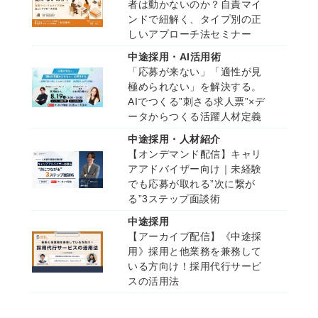
者は動かないのか？自責マイ
ンドで紐解く、タイプ別の正
しいアプローチ法セミナー
中途採用・AI活用術
「応募が来ない」「適性が見
極められない」を解決する。
AIでつくる”刺さる求人票”×デ
ータからつくる活躍人材定義
中途採用・人材紹介
【オンデマンド配信】キャリ
アアドバイザー向け｜未経験
でも応募が取れる”次に繋が
る”3ステップ面談術
中途採用
【アーカイブ配信】《中途採
用》採用と他業務を兼務して
いる方向け！採用代行サービ
スの活用法