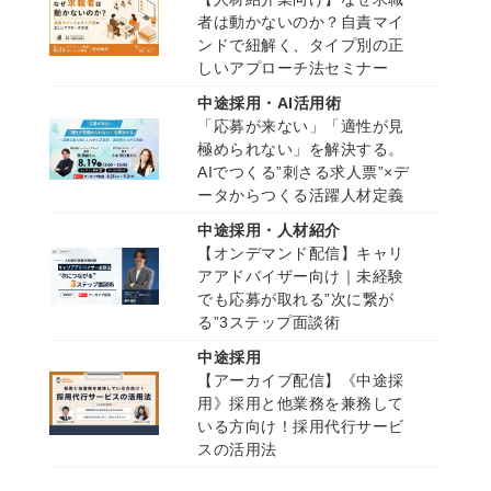
者は動かないのか？自責マイ
ンドで紐解く、タイプ別の正
しいアプローチ法セミナー
中途採用・AI活用術
「応募が来ない」「適性が見
極められない」を解決する。
AIでつくる”刺さる求人票”×デ
ータからつくる活躍人材定義
中途採用・人材紹介
【オンデマンド配信】キャリ
アアドバイザー向け｜未経験
でも応募が取れる”次に繋が
る”3ステップ面談術
中途採用
【アーカイブ配信】《中途採
用》採用と他業務を兼務して
いる方向け！採用代行サービ
スの活用法