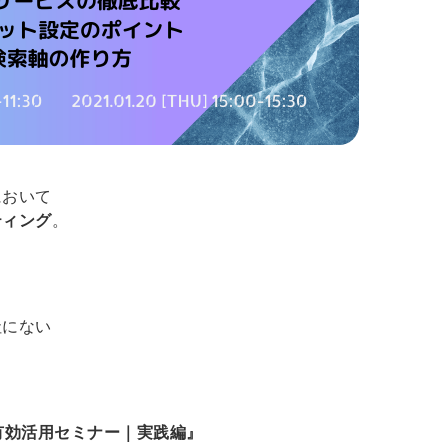
において
ティング
。
る
社にない
有効活用セミナー｜実践編』