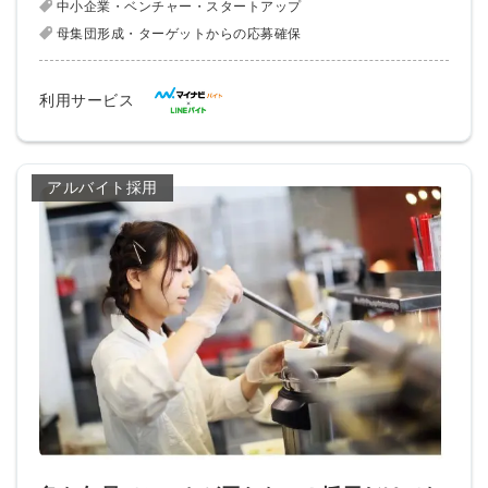
中小企業・ベンチャー・スタートアップ
登録する
母集団形成・ターゲットからの応募確保
Dでログイン
利用サービス
他サービスIDで登録
アルバイト採用
の許可なく投稿すること
ません
みんなの採用部があなたの許可なく投稿すること
はありません