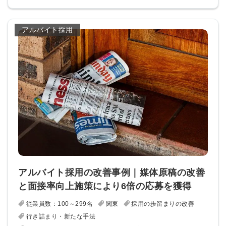
簡単10秒！無料会員登録
アルバイト採用
ツをご利用する
必要です。
採用課題の解決、新しい採用の
ら
取り組みなどを取材したインタ
ビュー記事が読める
採用にまつわる独自の調査レポ
ートが届く
採用に役立つ記事・資料が届く
メールアドレス
アルバイト採用の改善事例｜媒体原稿の改善
と面接率向上施策により6倍の応募を獲得
※ログインIDとなります
ンする
従業員数：100～299名
関東
採用の歩留まりの改善
利用規約
と
個人情報の取り扱い
について
同意のうえ
行き詰まり・新たな手法
お忘れですか？