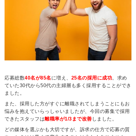
簡単10秒！無料会員登録
ツをご利用する
必要です。
採用課題の解決、新しい採用の
ら
取り組みなどを取材したインタ
ビュー記事が読める
採用にまつわる独自の調査レポ
ートが届く
応募総数
40名が85名
に増え、
25名の採用に成功
。求め
採用に役立つ記事・資料が届く
ていた30代から50代の主婦層も多く採用することができ
ました。
メールアドレス
また、採用した方がすぐに離職されてしまうことにもお
悩みを抱えていらっしゃいましたが、今回の募集で採用
できたスタッフは
離職率が1/3まで改善
しました。
※ログインIDとなります
どの媒体を選ぶかも大切ですが、訴求の仕方で応募の質
ンする