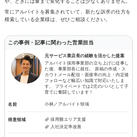
や、ときには量まで変化することは少なくありません。
利用規約
と
個人情報の取り扱い
について
同意のうえ
常にアルバイトを募集されていて、新たな訴求の仕方を
お忘れですか？
登録する
模索している企業様は、ぜひご相談ください。
Dでログイン
この事例・記事に関わった営業担当
他サービスIDで登録
元サービス業店長の経験を活かした提案
アルバイト採用事業部の立ち上げに従事し
た後、事業部長に就任。 原稿の作成・ス
の許可なく投稿すること
カウトメール配信・面接率の向上・内定後
ません
フォローなど幅広い知識で対応いたしま
みんなの採用部があなたの許可なく投稿すること
はありません
す。 プライベートでは2児のパパとして子
育てに奮闘しています！
小林／アルバイト領域
名前
採用難エリア支援
得意領域
入社決定率改善