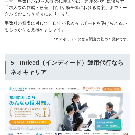
一方、手数料が20～30％の代理店では、運用の代行に限らず
「求人票の作成・改善、採用活動全体における提案」までトー
※ログインIDとなります
ンする
タルでおこなう傾向にあります*。
利用規約
と
個人情報の取り扱い
について
手数料の相場に対して、自社が求めるサポートを受けられるか
同意のうえ
お忘れですか？
をしっかりと見極めましょう。
登録する
*ネオキャリアの独自調査に基づく見解です。
Dでログイン
5．Indeed（インディード）運用代行なら
他サービスIDで登録
ネオキャリア
の許可なく投稿すること
ません
みんなの採用部があなたの許可なく投稿すること
はありません