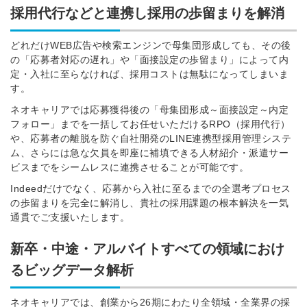
採用代行などと連携し採用の歩留まりを解消
どれだけWEB広告や検索エンジンで母集団形成しても、その後
の「応募者対応の遅れ」や「面接設定の歩留まり」によって内
定・入社に至らなければ、採用コストは無駄になってしまいま
す。
ネオキャリアでは応募獲得後の「母集団形成～面接設定～内定
フォロー」までを一括してお任せいただけるRPO（採用代行）
や、応募者の離脱を防ぐ自社開発のLINE連携型採用管理システ
ム、さらには急な欠員を即座に補填できる人材紹介・派遣サー
ビスまでをシームレスに連携させることが可能です。
Indeedだけでなく、応募から入社に至るまでの全選考プロセス
の歩留まりを完全に解消し、貴社の採用課題の根本解決を一気
通貫でご支援いたします。
新卒・中途・アルバイトすべての領域におけ
るビッグデータ解析
ネオキャリアでは、創業から26期にわたり全領域・全業界の採