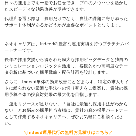
日々の運用までを一括でお任せでき、プロのノウハウを活かし
たスピーディな効果改善が期待できます。
代理店を選ぶ際は、費用だけでなく、自社の課題に寄り添った
サポート体制があるかどうかが重要なポイントとなります。
ネオキャリアは、Indeedの豊富な運用実績を持つプラチナムパ
ートナーです。
長年の採用支援から得られた膨大な採用ビッグデータと独自の
シミュレーションロジックを活用し、客観的かつ高精度なデー
タ分析に基づいた採用戦略・配信計画を設計します。
さらに、Indeed単体の効果改善にとどまらず、特定の求人サイ
トに縛られない最適な手法への切り替えをご提案し、貴社の採
用予算全体の投資対効果の最大化を目指します。
「運用リソースが足りない」「自社に最適な採用手法がわから
ない」とお悩みの採用担当者様は、貴社の真の採用パートナー
として伴走するネオキャリアへ、ぜひお気軽にご相談くださ
い。
＼Indeed運用代行の無料お見積りはこちら／