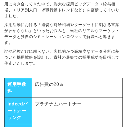
用に向き合ってきた中で、膨大な採用ビッグデータ（給与相
場、エリア別人口、求職行動トレンドなど）を蓄積してまいり
ました。
採用活動における「適切な時給相場やターゲットに刺さる言葉
がわからない」といったお悩みも、当社のリアルなマーケット
データと独自のシミュレーションロジックで解決へと導きま
す。
勘や経験だけに頼らない、客観的かつ高精度なデータ分析に基
づいた採用戦略を設計し、貴社の最短での採用成功を目指して
伴走いたします。
運用手数
広告費の20％
料
Indeedパ
プラチナムパートナー
ートナー
ランク