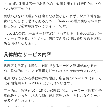
Indeedは運用型広告であるため、効果を出すには専門的なノウ
ハウが不可欠です。
実績の少ない代理店では適切な改善が行われず、採用予算を無
駄にしてしまう恐れがあるため、「Indeedの運用実績が豊富に
あるか」は必ず確認すべきポイントです。
簡単10秒！無料会員登録
Indeedの公式ホームページで紹介されている「Indeed認定パー
トナー」であるかどうかも、信頼できる代理店を見極める客観
ツをご利用する
的な指標となります。
必要です。
採用課題の解決、新しい採用の
ら
具体的なサービス内容
取り組みなどを取材したインタ
ビュー記事が読める
代理店を選定する際は、対応できるサービス範囲が異なるた
採用にまつわる独自の調査レポ
め、具体的にどこまで運用を任せられるのか確かめましょう。
ートが届く
採用に役立つ記事・資料が届く
運用代行にかかる手数料の相場は、広告費の15～30％（もしく
は初期費用＋10～20％）といわれています。
基本的に手数料が10～15％の代理店では、キーワード調整や予
メールアドレス
算配分といった「求人掲載の運用管理のみ」をおこなうケース
が多く見られます*。