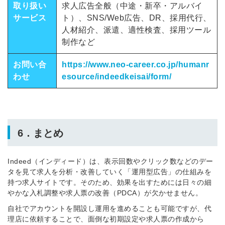
取り扱い
求人広告全般（中途・新卒・アルバイ
サービス
ト）、SNS/Web広告、DR、採用代行、
人材紹介、派遣、適性検査、採用ツール
制作など
お問い合
https://www.neo-career.co.jp/humanr
わせ
esource/indeedkeisai/form/
6．まとめ
Indeed（インディード）は、表示回数やクリック数などのデー
タを見て求人を分析・改善していく「運用型広告」の仕組みを
持つ求人サイトです。そのため、効果を出すためには日々の細
やかな入札調整や求人票の改善（PDCA）が欠かせません。
自社でアカウントを開設し運用を進めることも可能ですが、代
理店に依頼することで、面倒な初期設定や求人票の作成から