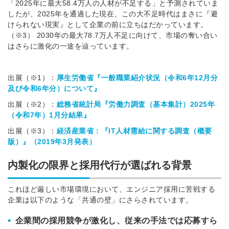
「2025年に最大58.4万人の人材が不足する」と予測されていま
したが、2025年を通過した現在、この大不足時代はまさに『避
けられない現実』として企業の前に立ちはだかっています。
（※3） 2030年の最大78.7万人不足に向けて、市場の奪い合い
はさらに激化の一途を辿っています。
出展（※1）：
厚生労働省『一般職業紹介状況（令和6年12月分
及び令和6年分）について』
出展（※2）：
総務省統計局『労働力調査（基本集計）2025年
（令和7年）1月分結果』
出展（※3）：
経済産業省：『IT人材需給に関する調査（概要
版）』（2019年3月発表）
内製化の限界と採用代行が選ばれる背景
これほど厳しい市場環境において、エンジニア採用に苦戦する
企業は以下のような「共通の壁」にさらされています。
•
企業間の採用競争が激化し、従来の手法では応募すら