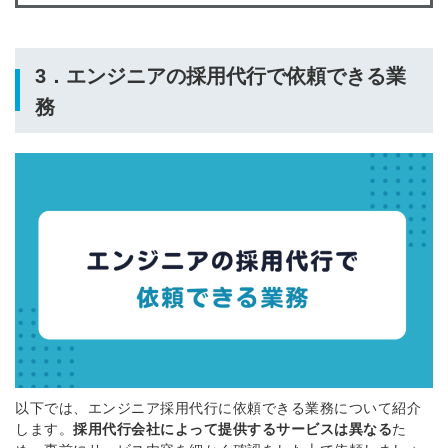
※ログインIDとなります
ンする
利用規約
と
個人情報の取り扱い
について
3．エンジニアの採用代行で依頼できる業
同意のうえ
お忘れですか？
務
登録する
Dでログイン
他サービスIDで登録
の許可なく投稿すること
ません
みんなの採用部があなたの許可なく投稿すること
はありません
以下では、
エンジニア採用代行
に依頼できる業務について紹介
します。
採用代行会社によって
提供するサービス
は異なる
た