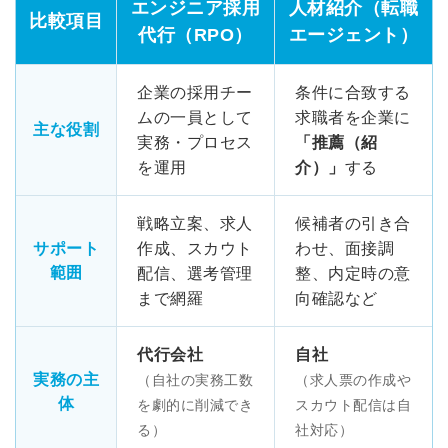
エンジニア採用
人材紹介（転職
比較項目
代行（RPO）
エージェント）
企業の採用チー
条件に合致する
ムの一員として
求職者を企業に
主な役割
実務・プロセス
「推薦（紹
を運用
介）」
する
戦略立案、求人
候補者の引き合
サポート
作成、スカウト
わせ、面接調
範囲
配信、選考管理
整、内定時の意
まで網羅
向確認など
代行会社
自社
実務の主
（自社の実務工数
（求人票の作成や
体
を劇的に削減でき
スカウト配信は自
る）
社対応）