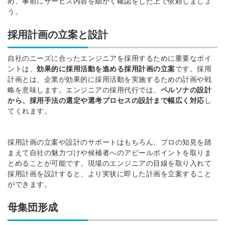
め、事前にサービス内容を細かく確認をした上で依頼しましょ
う。
採用計画の立案と設計
自社のニーズに合ったエンジニアを採用するために
重要なポイ
ントは、
効果的に採用活動を進める採用計画の立案
です。
採用
計画とは、企業が効果的に採用活動を実施するための計画や戦
略を意味します。
エンジニア
の
採用代行
では、
ペルソナの設計
から、採用手法の選定や選考プロセスの設計まで幅広く対応
し
てくれます。
採用計画の立案や設計
のサポートはもちろん、プロの知見を踏
まえて
自社の魅力づけや候補者へのアピールポイント
を取りま
とめることが可能です。
現場のエンジニアの目線を
取り入れて
採用計画を設計すると、より実状に即した計画を立案すること
ができます。
母集団形成