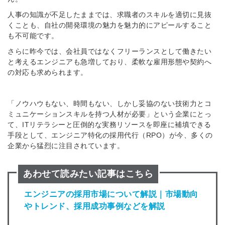
人事の知識が不足したままでは、求職者のスキルを適切に見抜
くことも、自社の開発環境の魅力を魅力的にアピールすること
も不可能です。
さらに昨今では、会社員ではなくフリーランスとして働きたい
簡単10秒！無料会員登録
と考えるエンジニアも急増しており、柔軟な雇用形態や契約へ
の対応も求められます。
ツをご利用する
必要です。
「ノウハウもない、時間もない、しかし妥協のない技術力とコ
採用課題の解決、新しい採用の
ら
ミュニケーションスキルを持つ人材が必要」という企業にとっ
取り組みなどを取材したインタ
て、ITリテラシーと圧倒的な実務リソースを即座に補填できる
ビュー記事が読める
手段として、エンジニア特化の採用代行（RPO）が今、多くの
採用にまつわる独自の調査レポ
企業から猛烈に注目されています。
ートが届く
採用に役立つ記事・資料が届く
あわせて読みたい記事はこちら
メールアドレス
エンジニアの採用市場について解説｜市場動向
やトレンド、採用成功事例などを解説