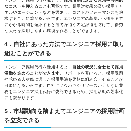
エンジニア採用代行を通じて、
採用活動にかかる費用や時間的
なコストを抑えることも可能
です。
費用対効果の高い採用チャ
ネルや
エージェントなど
を選別し
、コストパフォーマンスを追
求することに繋がるからです。
エンジニアの
募集から採用まで
にかかる
時間を短縮
すると
選考辞退や内定辞退を防げて
、
優秀
な人材を採用しやす
い環境を作ることができます。
4．自社にあった方法でエンジニア採用に取り
組むことができる
エンジニア採用代行を活用すると、
自社の状況に合わせて
採用
活動を進めることができます。
サポートを受けると、
採用課題
や求める人材像に適した
採用手法を柔軟に組み合わせることが
可能になるからです。
自社にノウハウやリソースが足りない業
務をエンジニア採用代行に委託できるため、採用活動の効率化
にも繋がります。
5．市場動向を踏まえてエンジニアの採用計画
を立案できる