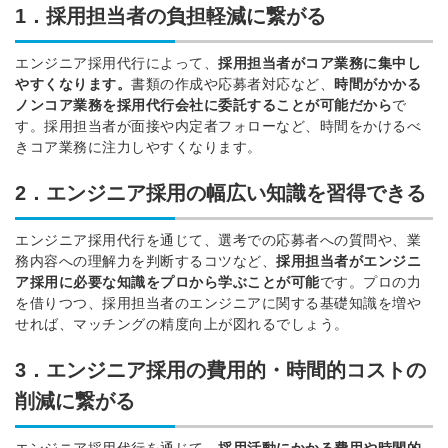
1．採用担当者の負担軽減に繋がる
エンジニア採用代行によって、
採用担当者がコア業務に集中し
やす
くなります。
書類の作成や応募者対応など、
時間がかかる
ノンコア業務を採用代行会社に委託することが
可能
だから
で
す。
採用担当者が面接や内定者フォローなど、時間をかけるべ
きコア業務に
注力しやすくなります。
2．エンジニア採用の幅広い知識を習得できる
エンジニア採用代行
を通じて、選考での
応募者
への
質問や、業
務内容への理解力を判断する
コツなど、
採用担当者がエンジニ
ア採用に必要な知識をプロから
学ぶことが可能
です
。プロの力
を借りつつ、採用担当者のエンジニアに関する基礎知識を増や
せれば、マッチングの精度向上が図れるでしょう。
3．エンジニア採用の費用的・時間的コストの
削減に繋がる