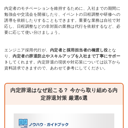
内定者
の
モチベーション
を
維持
する
ために、入社までの期間に
勉強会や交流会を
開催したり、
イベントの日程調整や研修への
誘導を依頼
したり
すること
もできます。
重要な業務は自社で対
応し、日程調整などの非対面の業務は代行を依頼するなど、必
要に応じて使い分けましょう。
エンジニア採用代行が、
内定者と採用担当者の橋渡し役
と
な
り、
内定者の辞退防止やスキルアップを入社まで丁寧にサポー
ト
してくれます
。
内定辞退の現状や対応策については以下から
資料請求できますので、あわせて参考にしてください。
内定辞退はなぜ起こる？ 今から取り組める内
定辞退対策 厳選6選