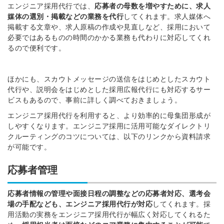
エンジニア採用代行では、
応募者の母数を増やすために、求人
媒体の選別・掲載など
の業務
を代行
してくれます。求人媒体へ
掲載する文章や、求人原稿の作成や見直しなど、
採用において
必要ではあるものの
時間のかかる業務も
代わりに対応してくれ
るので便利です。
ほかにも、スカウトメッセージの送信をはじめとしたスカウト
代行や、説明会をはじめとした採用広報代行にも対応するサー
ビスもあるので、事前に詳しく調べておきましょう。
エンジニア採用代行を
利用
する
と、
より効率的に母集団形成が
しやすくなります。
エンジニア採用に活用可能なダイレクトリ
クルーティングのコツについては、以下のリンクから資料請求
が可能です。
応募者管理
応募者情報の管理や
面接日程の調整などの応募者対応、
選考会
場の手配など
も、エンジニア採用代行が対応
してくれます。採
用活動の実務をエンジニア採用代行が幅広く対応してくれるた