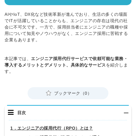
AIやIoT、DX化など技術革新が進ん
でおり、
生活
の多くの場面
で
ITが
活躍している
ことからも、エンジニアの存在
は現代の社
会に不可欠です。
一方で、採用担当者にエンジニアの職種や採
用について知見やノウハウがなく、
エンジニア
採用に苦戦
する
企業もあります。
本記事では、
エンジニア採用代行サービスで依頼可能な業務・
導入するメリットとデメリット、具体的なサービス
を紹
介しま
す。
ブックマーク（0）
目次
1．エンジニアの採用代行（RPO）とは？