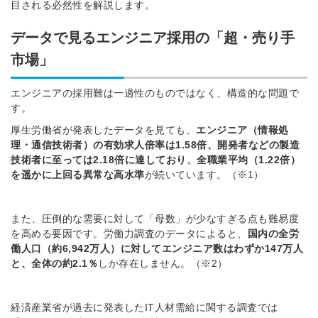
目される必然性を解説します。
データで見るエンジニア採用の「超・売り手
市場」
エンジニアの採用難は一過性のものではなく、構造的な問題で
す。
厚生労働省が発表したデータを見ても、
エンジニア（情報処
理・通信技術者）の有効求人倍率は1.58倍、開発者などの製造
技術者に至っては2.18倍に達しており、全職業平均（1.22倍）
を遥かに上回る異常な高水準
が続いています。（※1）
また、圧倒的な需要に対して「母数」が少なすぎる点も難易度
を高める要因です。労働力調査のデータによると、
国内の全労
働人口（約6,942万人）に対してエンジニア数はわずか147万人
と、全体の約2.1％
しか存在しません。（※2）
経済産業省が過去に発表したIT人材需給に関する調査では