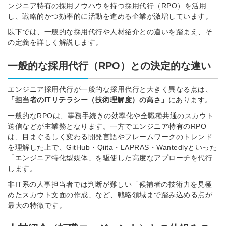
ンジニア特有の採用ノウハウを持つ採用代行（RPO）を活用
し、戦略的かつ効率的に活動を進める企業が激増しています。
以下では、一般的な採用代行や人材紹介との違いを踏まえ、そ
の定義を詳しく解説します。
一般的な採用代行（RPO）との決定的な違い
エンジニア採用代行が一般的な採用代行と大きく異なる点は、
「担当者のITリテラシー（技術理解度）の高さ」
にあります。
一般的なRPOは、事務手続きの効率化や全職種共通のスカウト
送信などが主業務となります。一方でエンジニア特有のRPO
は、目まぐるしく変わる開発言語やフレームワークのトレンド
を理解した上で、GitHub・Qiita・LAPRAS・Wantedlyといった
「エンジニア特化型媒体」を駆使した高度なアプローチを代行
します。
非IT系の人事担当者では判断が難しい「候補者の技術力を見極
めたスカウト文面の作成」など、戦略領域まで踏み込める点が
最大の特徴です。