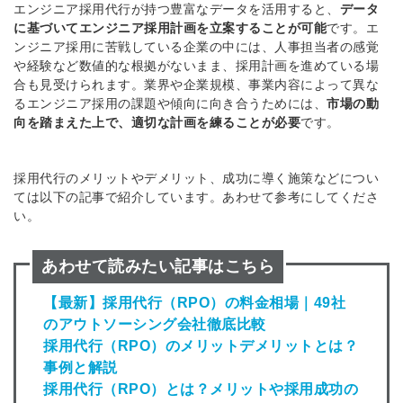
エンジニア採用代行が持つ豊富なデータを活用する
と、
データ
に基づい
てエンジニア
採用計画を立案すること
が可能
です。
エ
ンジニア採用に苦戦している企業の中には、人事担当者の感覚
や経験など
数値的な根拠がないまま、
採用計画を
進めている場
合も
見受けられます。
業界や企業規模、事業内容によって
異な
る
エンジニア採用の課題や傾向に
向き合うためには、
市場の動
向を踏まえた上で、適切な計画を練る
ことが必要
です。
採用代行のメリットやデメリット、成功に導く施策などについ
ては以下の記事で紹介しています。あわせて参考にしてくださ
い。
あわせて読みたい記事はこちら
【最新】採用代行（RPO）の料金相場｜49社
のアウトソーシング会社徹底比較
採用代行（RPO）のメリットデメリットとは？
事例と解説
採用代行（RPO）とは？メリットや採用成功の