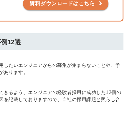
資料ダウンロードはこちら
る
る独自の調査
レポートが届
く
採用課題の解
例12選
他サービスIDで登録
決、新しい採
用の取り組み
などを取材し
用したいエンジニアからの募集が集まらないことや、予
たインタビュ
があります。
ー記事が読め
みんなの採用部があ
る
なたの許可なく投稿
することはありませ
できるよう、エンジニアの経験者採用に成功した12個の
ん
「自社の採用をよ
因を記載しておりますので、自社の採用課題と照らし合
り良くしたい！」
という経営者や採
用担当者様のお役
に立てる情報を発