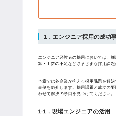
ログイン
する
パスワードをお忘れですか？
1．エンジニア採用の成功事
エンジニア経験者の採用においては、採
他サービスIDでログイン
算・工数の不足などさまざまな採用課題
本章では各企業が抱える採用課題を解決
事例を紹介します。採用課題と成功の要
みんなの採用部があなたの許可
わせて解決の糸口を見つけてください。
なく投稿することはありません
1-1．現場エンジニアの活用