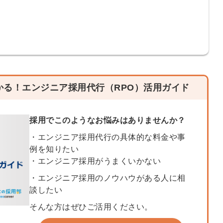
会員登録
解決
頼れる
メールアドレス
「採用パ
ートナ
かる！エンジニア採用代行（RPO）活用ガイド
ー」
※ログインIDとなり
ます
採用でこのようなお悩みはありませんか？
みんなの採用部
・エンジニア採用代行の具体的な料金や事
利用規約
と
個人情報
例を知りたい
の特徴
の取り扱い
について
・エンジニア採用がうまくいかない
同意のうえ
採用に役立つ
・エンジニア採用のノウハウがある人に相
ノウハウ資料
談したい
登
が届く
録
そんな方はぜひご活用ください。
す
採用にまつわ