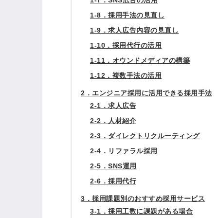
1-8．採用手法の見直し
1-9．求人広告内容の見直し
1-10．採用代行の活用
1-11．オウンドメディアの構築
1-12．複数手法の活用
2．エンジニア採用に活用できる採用手法
2-1．求人広告
2-2．人材紹介
2-3．ダイレクトリクルーティング
2-4．リファラル採用
2-5．SNS運用
2-6．採用代行
3．採用課題別のおすすめ採用サービス
3-1．採用工数に課題がある場合