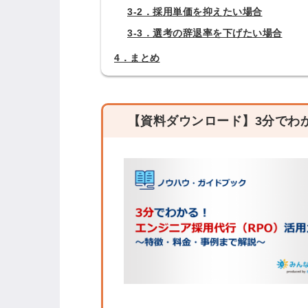
3-2．採用単価を抑えたい場合
3-3．選考の辞退率を下げたい場合
ログイン
4．まとめ
全てのコンテンツをご利用す
るにはログインが必要です。
【資料ダウンロード】3分でわ
会員登録はこちら
メールアドレス
パスワード