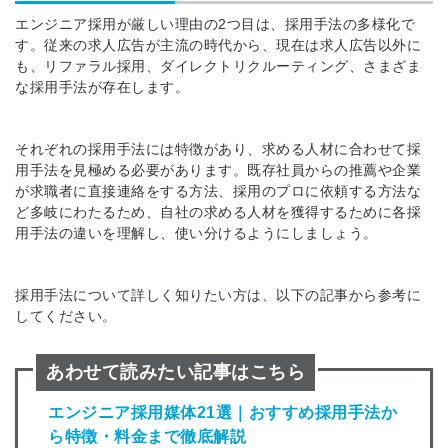
エンジニア採用が厳しい理由の2つ目は、採用手法の多様化で
※ログインIDとなります
ンする
す。従来の求人広告が主流の時代から、現在は求人広告以外に
利用規約
と
個人情報の取り扱い
について
も、リファラル採用、ダイレクトリクルーティング、さまざま
同意のうえ
な採用手法が存在します。
お忘れですか？
登録する
それぞれの採用手法には特徴があり、求める人材に合わせて採
用手法を見極める必要があります。
既存社員からの推薦や企業
Dでログイン
が求職者に直接連絡をする方法、採用のプロに依頼する方法な
他サービスIDで登録
ど多岐にわたるため、自社の求める人材を獲得するために各採
用手法の違いを理解し、使い分けるようにしましょう。
採用手法について詳しく知りたい方は、以下の記事から参考に
の許可なく投稿すること
ません
してください。
みんなの採用部があなたの許可なく投稿すること
はありません
あわせて読みたい記事はこちら
エンジニア採用媒体21選｜おすすめ採用手法か
ら特徴・料金まで徹底解説