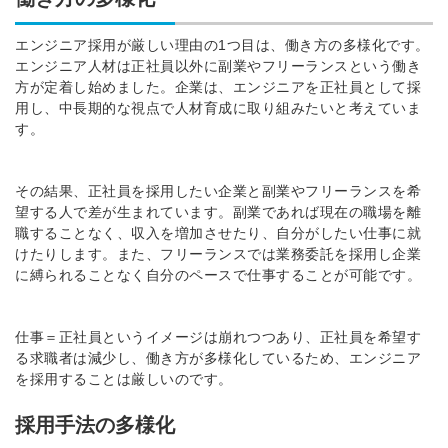
エンジニア採用が厳しい理由の1つ目は、働き方の多様化です。
エンジニア人材は正社員以外に副業やフリーランスという働き
方が定着し始めました。企業は、エンジニアを正社員として採
用し、中長期的な視点で人材育成に取り組みたいと考えていま
簡単10秒！無料会員登録
す。
ツをご利用する
その結果、正社員を採用したい企業と副業やフリーランスを希
必要です。
採用課題の解決、新しい採用の
望する人で差が生まれています。
副業であれば現在の職場を離
ら
取り組みなどを取材したインタ
職することなく、収入を増加させたり、自分がしたい仕事に就
ビュー記事が読める
けたりします。また、フリーランスでは業務委託を採用し企業
に縛られることなく自分のペースで仕事することが可能です。
採用にまつわる独自の調査レポ
ートが届く
採用に役立つ記事・資料が届く
仕事＝正社員というイメージは崩れつつあり、正社員を希望す
る求職者は減少し、働き方が多様化しているため、エンジニア
を採用することは厳しいのです。
メールアドレス
採用手法の多様化