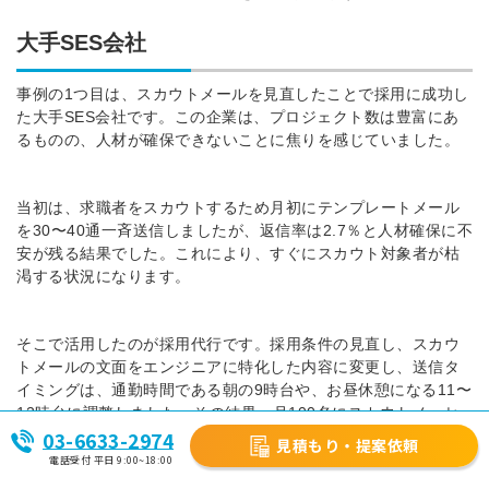
大手SES会社
事例の1つ目は、スカウトメールを見直したことで採用に成功し
た大手SES会社です。この企業は、プロジェクト数は豊富にあ
るものの、人材が確保できないことに焦りを感じていました。
当初は、求職者をスカウトするため月初にテンプレートメール
を30〜40通一斉送信しましたが、返信率は2.7％と人材確保に不
安が残る結果でした。これにより、すぐにスカウト対象者が枯
渇する状況になります。
そこで活用したのが採用代行です。採用条件の見直し、スカウ
トメールの文面をエンジニアに特化した内容に変更し、送信タ
イミングは、通勤時間である朝の9時台や、お昼休憩になる11〜
12時台に調整しました。その結果、月100名にスカウトメッセ
03-6633-2974
ージが送れるようになり、スカウト返信率は5％に上昇しまし
見積もり・提案依頼
た。
電話受付 平日 9:00~18:00