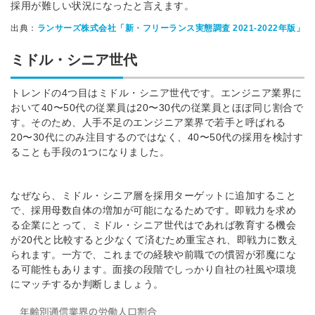
採用が難しい状況になったと言えます。
出典：
ランサーズ株式会社「新・フリーランス実態調査 2021-2022年版」
ミドル・シニア世代
トレンドの4つ目はミドル・シニア世代です。エンジニア業界に
おいて40〜50代の従業員は20〜30代の従業員とほぼ同じ割合で
す。そのため、人手不足のエンジニア業界で若手と呼ばれる
20〜30代にのみ注目するのではなく、40〜50代の採用を検討す
ることも手段の1つになりました。
なぜなら、ミドル・シニア層を採用ターゲットに追加すること
で、採用母数自体の増加が可能になるためです。
即戦力を求め
る企業にとって、ミドル・シニア世代はであれば教育する機会
が20代と比較すると少なくて済むため重宝され、即戦力に数え
られます。一方で、これまでの経験や前職での慣習が邪魔にな
る可能性もあります。面接の段階でしっかり自社の社風や環境
にマッチするか判断しましょう。