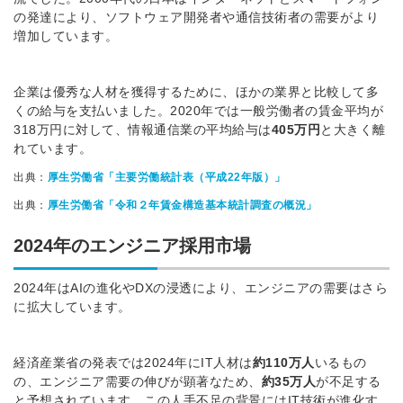
の発達により、ソフトウェア開発者や通信技術者の需要がより
増加しています。
企業は優秀な人材を獲得するために、ほかの業界と比較して多
くの給与を支払いました。2020年では一般労働者の賃金平均が
318万円に対して、情報通信業の平均給与は
405万円
と大きく離
れています。
出典：
厚生労働省「主要労働統計表（平成22年版）」
出典：
厚生労働省「令和２年賃金構造基本統計調査の概況」
2024年のエンジニア採用市場
2024年はAIの進化やDXの浸透により、エンジニアの需要はさら
に拡大しています。
経済産業省の発表では2024年にIT人材は
約110万人
いるもの
の、エンジニア需要の伸びが顕著なため、
約35万人
が不足する
と予想されています。この人手不足の背景にはIT技術が進化す