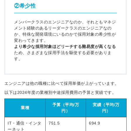
②希少性
メンバークラスのエンジニアなのか、それともマネジ
メント経験のあるリーダークラスのエンジニアなの
簡単10秒！無料会員登録
か、特殊な開発環境にいるのかで採用対象の希少性が
変わってきます。
より希少な採用対象ほどリーチする難易度が高くなる
ツをご利用する
ため、さまざまな採用手法を駆使する必要がありま
必要です。
す。
採用課題の解決、新しい採用の
ら
取り組みなどを取材したインタ
ビュー記事が読める
採用にまつわる独自の調査レポ
エンジニアは他の職種に比べて採用単価が上がっています。
ートが届く
以下は2024年度の業種別中途採用費用の予算と実績です。
採用に役立つ記事・資料が届く
予算（平均/万
実績（平均/万
業種
円）
円）
メールアドレス
IT・通信・インタ
751.5
694.9
ーネット