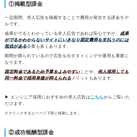
①掲載型課金
一定期間、求人広告を掲載することで費用が発生する課金モデ
ルです。
成果がでるとわかっている求人広告であれば安心ですが、
成果
がでるかわからないサイトにいきなり固定費用を支払う
のには
抵抗がある
企業も多くあります。
期間が限られているので広告を出すタイミングや運用も重要に
なります。
固定料金であるため予算をよみやすい
ことや、
何人採用しても
同一料金で採用単価が抑えられる
メリットもあります。
▶ エンジニア採用におすすめの求人広告は
こちら
からご覧いた
だけます。
※クリックするとページ下部に移動します。
②成功報酬型課金