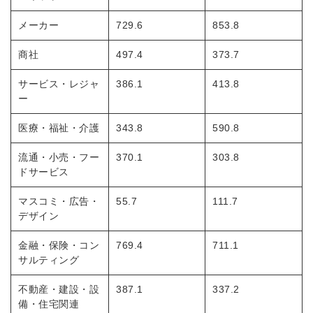
※ログインIDとなります
メーカー
729.6
853.8
ンする
利用規約
と
個人情報の取り扱い
について
商社
497.4
373.7
同意のうえ
お忘れですか？
登録する
サービス・レジャ
386.1
413.8
ー
Dでログイン
医療・福祉・介護
343.8
590.8
他サービスIDで登録
流通・小売・フー
370.1
303.8
ドサービス
マスコミ・広告・
55.7
111.7
の許可なく投稿すること
デザイン
ません
みんなの採用部があなたの許可なく投稿すること
はありません
金融・保険・コン
769.4
711.1
サルティング
不動産・建設・設
387.1
337.2
備・住宅関連