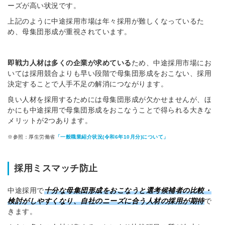
ーズが高い状況です。
上記のように中途採用市場は年々採用が難しくなっているた
め、母集団形成が重視されています。
即戦力人材は多くの企業が求めている
ため、中途採用市場にお
いては採用競合よりも早い段階で母集団形成をおこない、採用
決定することで人手不足の解消につながります。
良い人材を採用するためには母集団形成が欠かせませんが、ほ
かにも中途採用で母集団形成をおこなうことで得られる大きな
メリットが2つあります。
※参照：厚生労働省
「一般職業紹介状況(令和6年10月分)について」
採用ミスマッチ防止
中途採用で
十分な
母集団形成をおこなうと選考候補者の比較・
検討がしやすくなり、自社のニーズに合う人材の採用
が期待
で
きます。