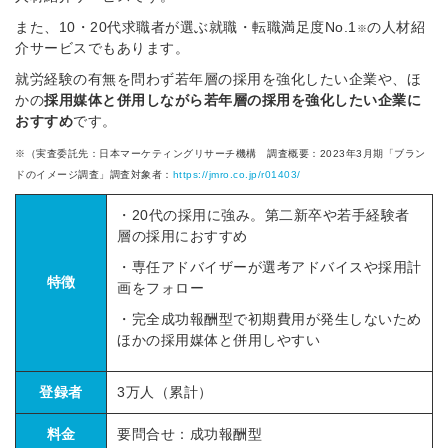
また、10・20代求職者が選ぶ就職・転職満足度No.1
の人材紹
※
介サービスでもあります。
就労経験の有無を問わず若年層の採用を強化したい企業や、ほ
かの
採用媒体と併用しながら若年層の採用を強化したい企業に
おすすめ
です。
※（実査委託先：日本マーケティングリサーチ機構 調査概要：2023年3月期「ブラン
ドのイメージ調査」調査対象者：
https://jmro.co.jp/r01403/
・20代の採用に強み。第二新卒や若手経験者
層の採用におすすめ
・専任アドバイザーが選考アドバイスや採用計
特徴
画をフォロー
・完全成功報酬型で初期費用が発生しないため
ほかの採用媒体と併用しやすい
登録者
3万人（累計）
料金
要問合せ：成功報酬型