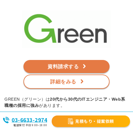
資料請求する
詳細をみる
GREEN（グリーン）は
20代から30代のITエンジニア・Web系
職種の採用に強み
があります。
また、ITエンジニア・Web系職種以外の事務職や営業職の経験
03-6633-2974
見積もり・提案依頼
者の登録も増えています。
電話受付 平日 9:00~18:00