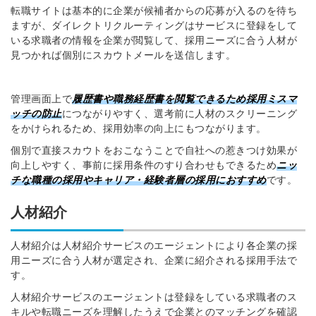
転職サイトは基本的に企業が候補者からの応募が入るのを待ち
※ログインIDとなります
ますが、ダイレクトリクルーティングはサービスに登録をして
ンする
いる求職者の情報を企業が閲覧して、採用ニーズに合う人材が
利用規約
と
個人情報の取り扱い
について
見つかれば個別にスカウトメールを送信します。
同意のうえ
お忘れですか？
登録する
管理画面上で
履歴書や職務経歴書を閲覧できるため採用ミスマ
ッチの防止
につながりやすく、選考前に
人材のスクリーニング
Dでログイン
をかけられるため、採用効率の向上にもつながります。
他サービスIDで登録
個別で直接スカウトをおこなうことで自社への惹きつけ効果が
向上しやすく、事前に採用条件のすり合わせもできるため
ニッ
チな職種の採用やキャリア・経験者層の採用におすすめ
です。
人材紹介
の許可なく投稿すること
ません
みんなの採用部があなたの許可なく投稿すること
はありません
人材紹介は人材紹介サービスのエージェントにより各企業の採
用ニーズに合う人材が選定され、企業に紹介される採用手法で
す。
人材紹介サービスのエージェントは登録をしている求職者のス
キルや転職ニーズを理解したうえで企業とのマッチングを確認