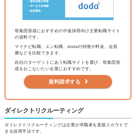
母集団形成におすすめの中途採用向け主要転職サイト
簡単10秒！無料会員登録
の資料です。
マイナビ転職、エン転職、dodaの特徴や料金、会員
ツをご利用する
層などを比較できます。
必要です。
自社のターゲットにあう転職サイトを選び、母集団形
採用課題の解決、新しい採用の
ら
成をおこないたい企業におすすめです。
取り組みなどを取材したインタ
ビュー記事が読める
資料請求する
採用にまつわる独自の調査レポ
ートが届く
採用に役立つ記事・資料が届く
ダイレクトリクルーティング
メールアドレス
ダイレクトリクルーティングは企業が求職者を直接スカウトで
きる採用手法です。