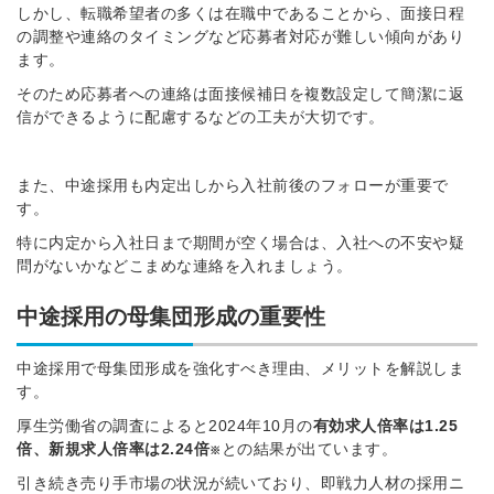
しかし、転職希望者の多くは在職中であることから、面接日程
の調整や連絡のタイミングなど応募者対応が難しい傾向があり
ます。
そのため応募者への連絡は面接候補日を複数設定して簡潔に返
信ができるように配慮するなどの工夫が大切です。
また、中途採用も内定出しから入社前後のフォローが重要で
す。
特に内定から入社日まで期間が空く場合は、入社への不安や疑
問がないかなどこまめな連絡を入れましょう。
中途採用の母集団形成の重要性
中途採用で母集団形成を強化すべき理由、メリットを解説しま
す。
厚生労働省の調査によると2024年10月の
有効求人倍率は1.25
倍、新規求人倍率は
2.24倍
との結果が出ています。
※
引き続き売り手市場の状況が続いており、即戦力人材の採用ニ