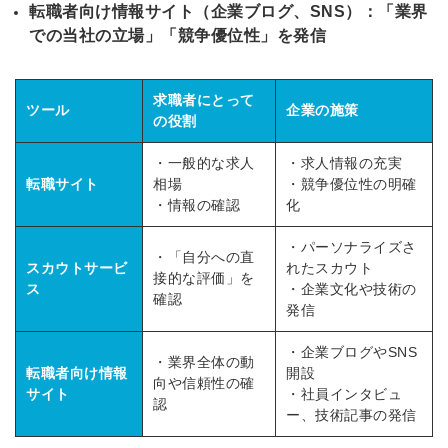
転職者向け情報サイト（企業ブログ、SNS）：「業界
での当社の立場」「競争優位性」を発信
求職者にとって
ツール
企業の施策
の役割
・一般的な求人
・求人情報の充実
転職サイト
相場
・競争優位性の明確
・情報の確認
化
・パーソナライズさ
・「自分への直
スカウトサービ
れたスカウト
接的な評価」を
ス
・企業文化や技術の
確認
発信
・企業ブログやSNS
・業界全体の動
転職者向け情報
開設
向や信頼性の確
サイト
・社員インタビュ
認
ー、技術記事の発信