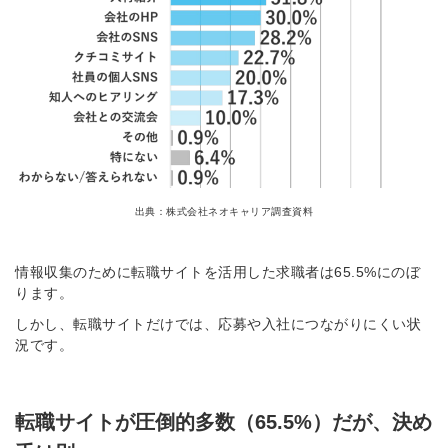
※ログインIDとなります
ンする
利用規約
と
個人情報の取り扱い
について
同意のうえ
お忘れですか？
登録する
Dでログイン
他サービスIDで登録
出典：株式会社ネオキャリア調査資料
情報収集のために転職サイトを活用した求職者は65.5%にのぼ
ります。
の許可なく投稿すること
ません
しかし、転職サイトだけでは、応募や入社につながりにくい状
みんなの採用部があなたの許可なく投稿すること
はありません
況です。
転職サイトが圧倒的多数（65.5%）だが、決め