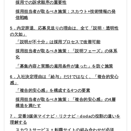
採用での訴求順序の重要性
採用担当者が取るべき施策：スカウト+技術情報の発
信戦略
5．内定辞退、応募見送りの理由は、全て「説明・透明性
の欠如」
「説明が不十分」は採用プロセスで改善可能
採用担当者が取るべき施策：「説明フェーズ」の体系
化
「募集内容と実際の雇用条件が違った」を防ぐ施策
6．入社決定理由は「給与」だけではなく、「複合的安心
感」
「複合的安心感」を構成する4つの要素
採用担当者が取るべき施策：「複合的安心感」の4層
構造を満たす
7． 定番3媒体マイナビ・リクナビ・dodaの役割の違いを
理解する
スカウトサービス + 転職サイトの組み合わせが必須