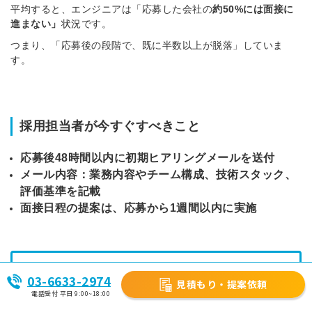
平均すると、エンジニアは「応募した会社の
約50%には面接に
進まない」
状況です。
つまり、「応募後の段階で、既に半数以上が脱落」していま
す。
採用担当者が今すぐすべきこと
応募後48時間以内に初期ヒアリングメールを送付
メール内容：業務内容やチーム構成、技術スタック、
評価基準を記載
面接日程の提案は、応募から1週間以内に実施
■重要なポイント：数値目標の設定
03-6633-2974
見積もり・提案依頼
電話受付 平日 9:00~18:00
応募から面接到達率：現在50%→目標70%以上