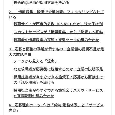
複合的な理由が採用方法を決める
2．「情報収集」段階で企業は既にフィルタリングされて
いる
転職サイトが圧倒的多数（65.5%）だが、決め手は別
スカウトサービスが「情報収集」から「決定」へ直結
転職者の情報収集の実態：複数ツールの組み合わせ
3．応募と面接の乖離が示すもの：企業側の説明不足が最
大の離脱理由
データから見える「流出」
なぜ求職者が応募後に脱落するのか：企業の説明不足
採用担当者が今すぐできる施策①：応募から面接まで
の「説明段階」を設ける
採用担当者が今すぐできる施策②：スカウトサービス
+ 直接説明の組み合わせ
4．応募理由のトップ2は「給与/勤務体系」と「サービス
内容」