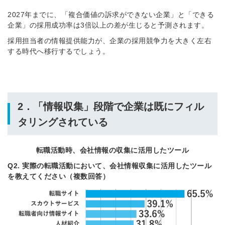
2027年までに、「複合価値の訴求ができない企業」と「できる
企業」の採用成功率は3倍以上の差が生じると予測されます。
採用担当者の情報提供能力が、企業の採用競争力を大きく左右
する時代へ移行するでしょう。
簡単10秒！無料会員登録
ツをご利用する
必要です。
採用課題の解決、新しい採用の
2．「情報収集」段階で企業は既にフィル
ら
取り組みなどを取材したインタ
タリングされている
ビュー記事が読める
採用にまつわる独自の調査レポ
ートが届く
転職活動時、会社情報の収集に活用したツール
採用に役立つ記事・資料が届く
Q2. 実際の転職活動において、会社情報収集に活用したツール
を教えてください（複数回答）
メールアドレス