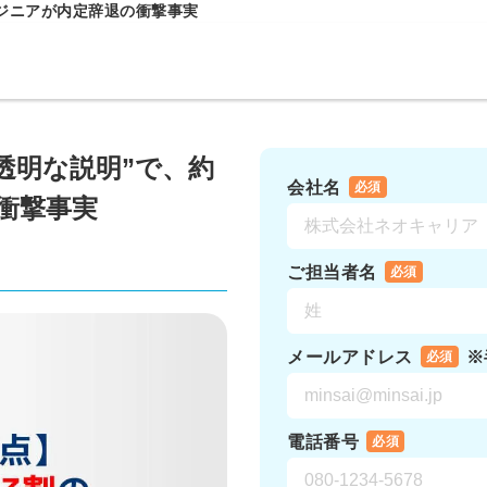
ンジニアが内定辞退の衝撃事実
透明な説明”で、約
会社名
必須
衝撃事実
ご担当者名
必須
メールアドレス
※
必須
電話番号
必須