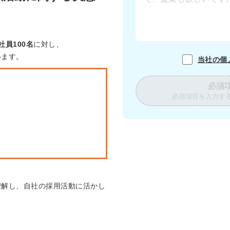
員100名
に対し、
います。
当社の個
必須
必須項目を入力す
理解し、自社の採用活動に活かし