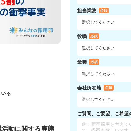
担当業務
必須
役職
必須
業種
必須
会社所在地
必須
ている
ご質問、ご要望、ご希望
職活動に関する実態