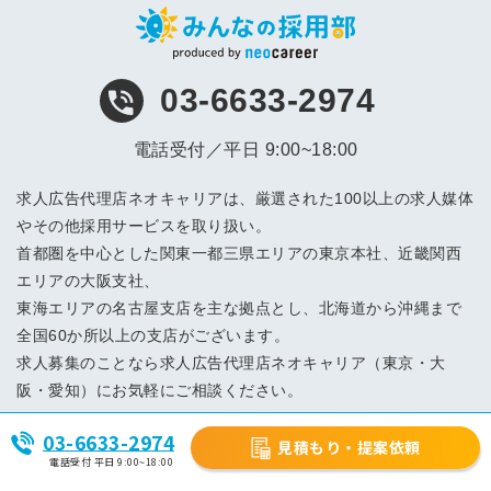
03-6633-2974
電話受付／平日 9:00~18:00
求人広告代理店ネオキャリアは、厳選された100以上の求人媒体
やその他採用サービスを取り扱い。
首都圏を中心とした関東一都三県エリアの東京本社、近畿関西
エリアの大阪支社、
東海エリアの名古屋支店を主な拠点とし、北海道から沖縄まで
全国60か所以上の支店がございます。
求人募集のことなら求人広告代理店ネオキャリア（東京・大
阪・愛知）にお気軽にご相談ください。
03-6633-2974
見積もり・提案依頼
中途採用支援サービス
電話受付 平日 9:00~18:00