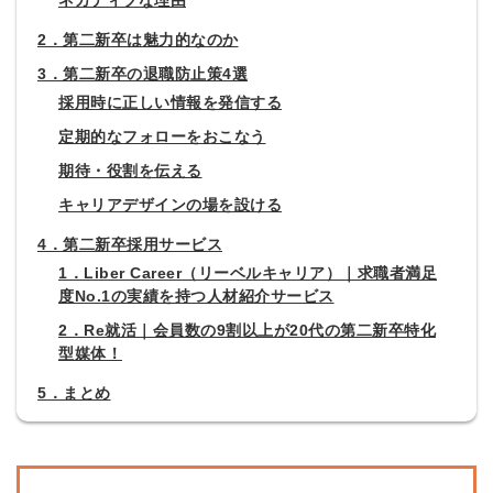
ネガティブな理由
2．第二新卒は魅力的なのか
3．第二新卒の退職防止策4選
採用時に正しい情報を発信する
定期的なフォローをおこなう
期待・役割を伝える
キャリアデザインの場を設ける
4．第二新卒採用サービス
1．Liber Career（リーベルキャリア）｜求職者満足
度No.1の実績を持つ人材紹介サービス
2．Re就活｜会員数の9割以上が20代の第二新卒特化
型媒体！
5．まとめ