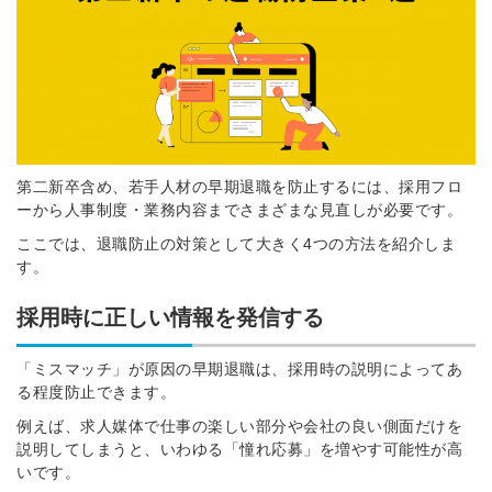
※ログインIDとなります
ンする
利用規約
と
個人情報の取り扱い
について
同意のうえ
お忘れですか？
登録する
第二新卒含め、若手人材の早期退職を防止するには、採用フロ
Dでログイン
ーから人事制度・業務内容までさまざまな見直しが必要です。
他サービスIDで登録
ここでは、退職防止の対策として大きく4つの方法を紹介しま
す。
採用時に正しい情報を発信する
の許可なく投稿すること
ません
みんなの採用部があなたの許可なく投稿すること
「ミスマッチ」が原因の早期退職は、採用時の説明によってあ
はありません
る程度防止できます。
例えば、求人媒体で仕事の楽しい部分や会社の良い側面だけを
説明してしまうと、いわゆる「憧れ応募」を増やす可能性が高
いです。