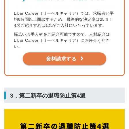
Liber Career（リーベルキャリア）では、求職者と平
均8時間以上面談するため、最終的な決定率は25％！
4名ご紹介すれば1名がご入社にいたっています。
簡単10秒！無料会員登録
幅広い若手人材をご紹介可能ですので、人材紹介は
Liber Career（リーベルキャリア）にお任せくださ
い。
ツをご利用する
必要です。
資料請求する
採用課題の解決、新しい採用の
ら
取り組みなどを取材したインタ
ビュー記事が読める
採用にまつわる独自の調査レポ
ートが届く
採用に役立つ記事・資料が届く
3．第二新卒の退職防止策4選
メールアドレス