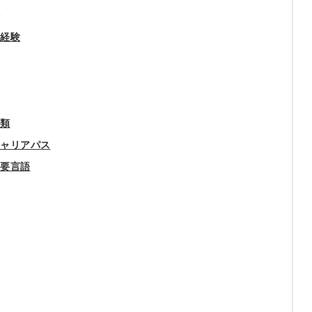
会員登録
解決
た経験
頼れる
メールアドレス
「採用パ
ートナ
種類
ー」
キャリアパス
※ログインIDとなり
ます
主要言語
みんなの採用部
利用規約
と
個人情報
の特徴
の取り扱い
について
同意のうえ
採用に役立つ
ノウハウ資料
登
が届く
録
す
採用にまつわ