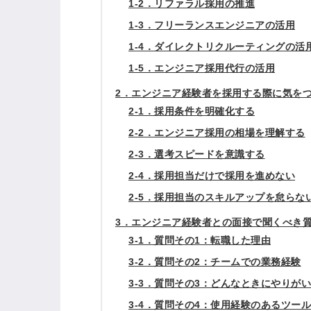
1-2．リファラル採用の推進
1-3．フリーランスエンジニアの活用
1-4．ダイレクトリクルーティングの活
1-5．エンジニア採用代行の活用
2．エンジニア経験者を採用する際に気を
2-1．採用条件を明確化する
2-2．エンジニア採用の相場を理解する
2-3．選考スピードを意識する
2-4．採用担当だけで採用を進めない
2-5．採用担当のスキルアップを怠らな
3．エンジニア経験者との面接で聞くべき質
3-1．質問その1：転職した理由
3-2．質問その2：チームでの業務経験
3-3．質問その3：どんなときにやりが
3-4．質問その4：使用経験のあるツー