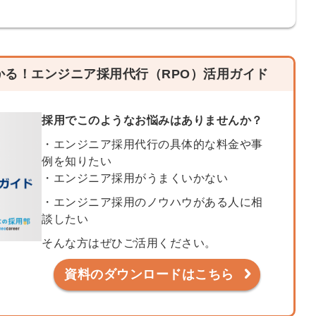
る
る独自の調査
レポートが届
く
かる！エンジニア採用代行（RPO）活用ガイド
採用課題の解
他サービスIDで登録
決、新しい採
採用でこのようなお悩みはありませんか？
用の取り組み
などを取材し
・エンジニア採用代行の具体的な料金や事
例を知りたい
たインタビュ
・エンジニア採用がうまくいかない
ー記事が読め
みんなの採用部があ
る
なたの許可なく投稿
・エンジニア採用のノウハウがある人に相
することはありませ
談したい
ん
「自社の採用をよ
そんな方はぜひご活用ください。
り良くしたい！」
という経営者や採
資料のダウンロードはこちら
用担当者様のお役
に立てる情報を発