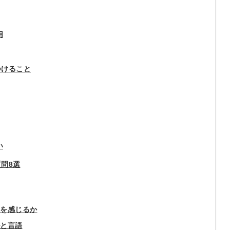
用
つけること
い
問8選
簡単10
採用課題
いを感じるか
秒！無料
をともに
ルと言語