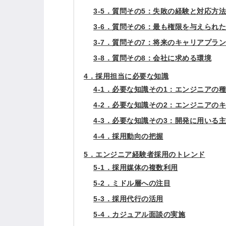
3-5．質問その5：失敗の経験と対応方法
3-6．質問その6：最も権限を与えられ
ログイン
3-7．質問その7：将来のキャリアプラン
3-8．質問その8：会社に求める環境
全てのコンテンツをご利用す
4．採用担当に必要な知識
るにはログインが必要です。
会員登録はこちら
4-1．必要な知識その1：エンジニアの
4-2．必要な知識その2：エンジニアの
メールアドレス
4-3．必要な知識その3：開発に用いる
4-4．採用動向の把握
5．エンジニア経験者採用のトレンド
5-1．採用媒体の複数利用
パスワード
5-2．ミドル層への注目
5-3．採用代行の活用
5-4．カジュアル面談の実施