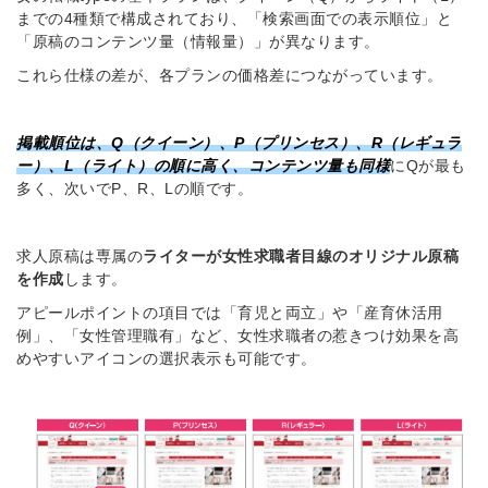
までの4種類で構成されており、「検索画面での表示順位」と
「原稿のコンテンツ量（情報量）」が異なります。
これら仕様の差が、各プランの価格差につながっています。
掲載順位は、Q（クイーン）、P（プリンセス）、R（レギュラ
ー）、L（ライト）の順に高
く、コンテンツ量も同様
にQが最も
多く、次いでP、R、Lの順です。
求人原稿は専属の
ライターが女性求職者目線のオリジナル原稿
を作成
します。
アピールポイントの項目では「
育児と両立」や「産育休活用
例」、「女性管理職有」など、女性求職者の惹きつけ効果を高
めやすいアイコンの選択表示も可能です。