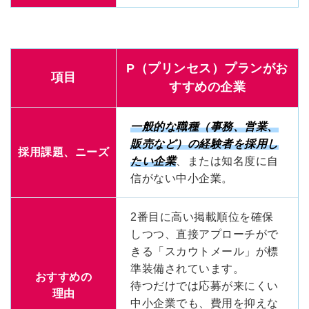
P（プリンセス）プランがお
項目
すすめの企業
一般的な職種（事務、営業、
販売など）の経験者を採用し
採用課題、ニーズ
たい企業
、または知名度に自
信がない中小企業。
2番目に高い掲載順位を確保
しつつ、直接アプローチがで
きる「スカウトメール」が標
準装備されています。
おすすめの
待つだけでは応募が来にくい
理由
中小企業でも、費用を抑えな