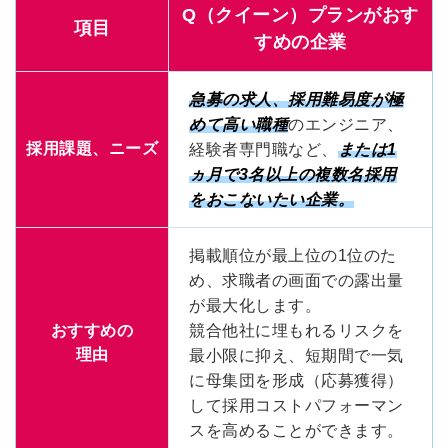
Q（クイーン）プランがおす
項目
すめの企業
急募の求人、採用難易度が極
めて高い職種
のエンジニア、
採用課題、ニーズ
経験者専門職など、
または1
ヵ月で3名以上の複数名採用
をおこないたい企業
。
掲載順位が最上位の1位のた
め、求職者の画面での露出量
が最大化します。
おすすめの
競合他社に埋もれるリスクを
理由
最小限に抑え、短期間で一気
に母集団を形成（応募獲得）
して採用コストパフォーマン
スを高めることができます。