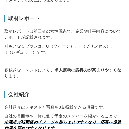
ミスマッチの防止
につながります。
ートが届く
採用に役立
取材レポート
パスワード
メールアドレ
取材レポートは第三者の女性視点で、企業や仕事内容について
レポートが記載されます。
対象となるプランは、Q（クイーン）、P（プリンセス）、
R（レギュラー）です。
※ログインIDとな
ログインする
利用規約
と
個人情
同
客観的なコメントにより、
求人原稿の説得力が高まりやすくな
パスワードをお忘れですか？
ります。
会社紹介
他サービスIDでログイン
他サービ
会社紹介はテキストと写真を3点掲載できる項目です。
自社の雰囲気や一緒に働く予定のメンバーを紹介することで、
求職者が転職後のイメージを膨らませやすくなり、応募へ促進
効果を高めやすくなります。