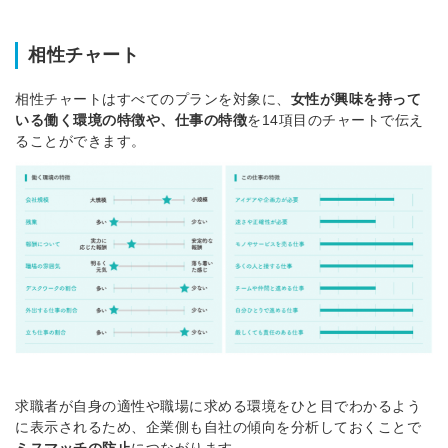
相性チャート
相性チャートはすべてのプランを対象に、
女性が興味を持って
いる働く環境の特徴や、仕事の特徴
を14項目のチャートで伝え
ることができます。
簡単10秒
ログイン
全てのコンテンツをご利用する
にはログインが必要です。
採用課題の
会員登録はこちら
取り組みな
求職者が自身の適性や職場に求める環境をひと目でわかるよう
ビュー記事
に表示されるため、企業側も自社の傾向を分析しておくことで
メールアドレス
採用にまつ