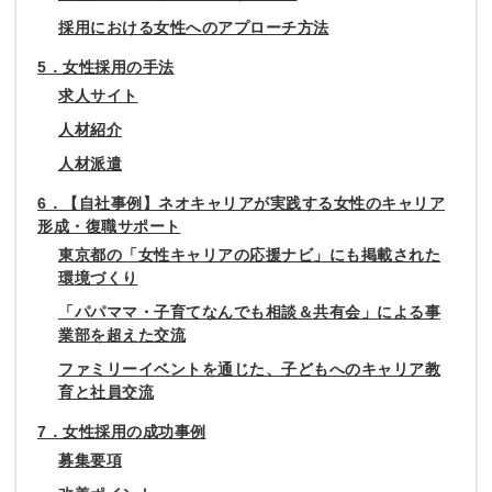
採用における女性へのアプローチ方法
5．女性採用の手法
求人サイト
人材紹介
人材派遣
6．【自社事例】ネオキャリアが実践する女性のキャリア
形成・復職サポート
東京都の「女性キャリアの応援ナビ」にも掲載された
環境づくり
「パパママ・子育てなんでも相談＆共有会」による事
業部を超えた交流
ファミリーイベントを通じた、子どもへのキャリア教
育と社員交流
7．女性採用の成功事例
募集要項