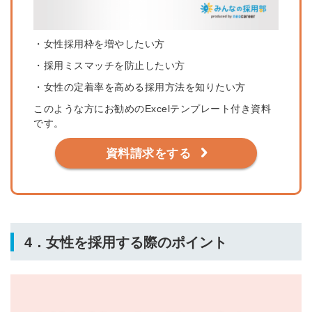
・女性採用枠を増やしたい方
・採用ミスマッチを防止したい方
・女性の定着率を高める採用方法を知りたい方
このような方にお勧めのExcelテンプレート付き資料
です。
資料請求をする
4．女性を採用する際のポイント