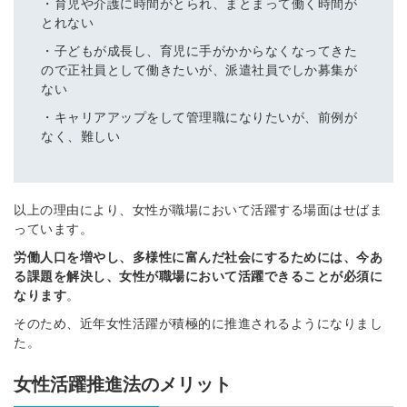
・育児や介護に時間がとられ、まとまって働く時間が
とれない
・子どもが成長し、育児に手がかからなくなってきた
ので正社員として働きたいが、派遣社員でしか募集が
ない
・キャリアアップをして管理職になりたいが、前例が
なく、難しい
以上の理由により、女性が職場において活躍する場面はせばま
っています。
労働人口を増やし、多様性に富んだ社会にするためには、今あ
る課題を解決し、
女性が職場において活躍できることが必須
に
なります
。
そのため、近年女性活躍が積極的に推進されるようになりまし
た。
女性活躍推進法
の
メリット