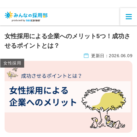
女性採用による企業へのメリット5つ！成功さ
せるポイントとは？
更新日：
2026.06.09
女性採用