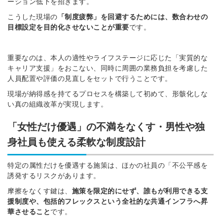
ーション低下を招きます。
こうした現場の
「制度疲弊」を回避するためには、数合わせの
目標設定を目的化させないことが重要
です。
重要なのは、本人の適性やライフステージに応じた「実質的な
キャリア支援」をおこない、同時に周囲の業務負担を考慮した
人員配置や評価の見直しをセットで行うことです。
現場が納得感を持てるプロセスを構築して初めて、形骸化しな
い真の組織改革が実現します。
「女性だけ優遇」の不満をなくす・男性や独
身社員も使える柔軟な制度設計
特定の属性だけを優遇する施策は、ほかの社員の「不公平感を
誘発するリスクがあります。
摩擦をなくす鍵は、
施策を限定的にせず、誰もが利用できる支
援制度や、包括的フレックスという全社的な共通インフラへ昇
華させること
です。