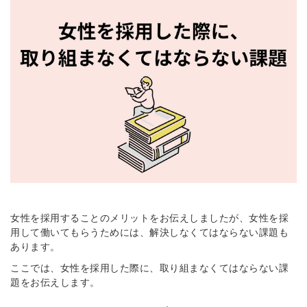
女性を採用することのメリットをお伝えしましたが、女性を採
用して働いてもらうためには、解決しなくてはならない課題も
あります。
ここでは、女性を採用した際に、取り組まなくてはならない課
題をお伝えします。