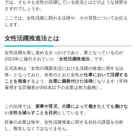
では、そもそも女性の活躍している状況とはどのような状態を
さすのでしょうか。
ここでは、女性活躍に関わる法律や、その背景についてお伝え
します。
女性活躍推進法とは
女性活躍を推し進めるきっかけであり、要となっているのが
2015年に施行されていた「
女性活躍推進法
」です。
正式名称は「女性の職業生活における活躍の推進に関する法
律」となっており、名前のとおり女性が
仕事において活躍する
ことを推進
するよう、
企業に義務付けた法律
になります（常時
雇用する労働者が300名以下の企業は努力義務）。
この法律では、
家事や育児、介護によって働きたくても働けな
い女性を減らすことを目的
としています。
対象の企業は毎年、女性活躍推進に関する自社の課題を分析
し、報告しなくてはなりません。