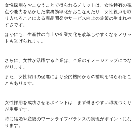
女性採用をおこなうことで得られるメリットは、女性特有の視
点や能力を活かした業務効率化がおこなえたり、女性視点を取
り入れることによる商品開発やサービス向上の施策の生まれや
すさです。
ほかにも、生産性の向上や企業文化を改革しやすくなるメリッ
トも挙げられます。
さらに、女性が活躍する企業は、企業のイメージアップにつな
がります。
また、女性採用の促進により公的機関からの補助を得られるこ
ともあります。
女性採用を成功させるポイントは、まず働きやすい環境づくり
が重要です。
特に結婚や産後のワークライフバランスの実現がポイントにな
ります。