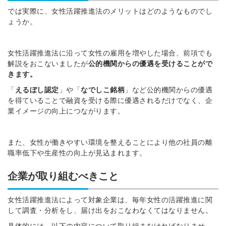
では実際に、女性活躍推進法のメリットはどのようなものでし
ょうか。
女性活躍推進法に沿って女性の雇用を増やした場合、前項でも
解説をおこないましたが
公的機関からの優遇を受けることがで
きます。
「
えるぼし認定
」や「
なでしこ銘柄
」など公的機関からの優遇
を得ていることで融資を受ける際に優遇されるだけでなく、企
業イメージの向上につながります。
また、女性が働きやすい環境を整えることにより他の社員の離
職率低下や生産性の向上が見込まれます。
企業が取り組むべきこと
女性活躍推進法によって対象企業は、毎年女性の活躍推進に関
して調査・分析をし、届け出をおこなわなくてはなりません。