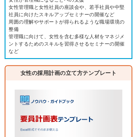
女性管理職と女性社員の座談会や、若手社員や中堅
社員に向けたスキルアップセミナーの開催など
周囲の理解やサポートが得られるような職場環境の
整備
管理職に向けて、女性を含む多様な人材をマネジメ
ントするためのスキルを習得させるセミナーの開催
など
女性の採用計画の立て方テンプレート