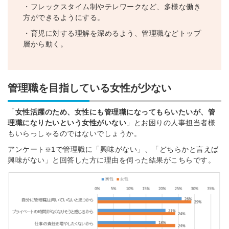
・フレックスタイム制やテレワークなど、多様な働き
※ログインIDとなります
方ができるようにする。
ンする
利用規約
と
個人情報の取り扱い
について
・育児に対する理解を深めるよう、管理職などトップ
同意のうえ
層から動く。
お忘れですか？
登録する
管理職を目指している女性が少ない
Dでログイン
他サービスIDで登録
「
女性活躍のため、女性にも管理職になってもらいたいが、管
理職になりたいという女性がいない
」とお困りの人事担当者様
もいらっしゃるのではないでしょうか。
アンケート
1で管理職に「興味がない」、「どちらかと言えば
※
の許可なく投稿すること
興味がない」と回答した方に理由を伺った結果がこちらです。
ません
みんなの採用部があなたの許可なく投稿すること
はありません