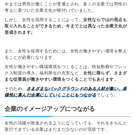
今までは男性が働くことが普通とされ、多くの企業では男性の
考えに基づいた企業文化が根付いていました。
しかし、女性を採用することによって、
女性ならではの視点も
取り入れることができるため、
今までとは異なった企業文化が
形成
されます。
また、女性を採用するためには、女性が働きやすい環境を整え
ることが必要になります。
女性が働きやすい職場環境をつくることは、時短勤務やフレッ
クス制度の導入、福利厚生の充実など、
女性に限らず、さまざ
まな従業員が働きやすい環境をつくることでもあります
。
そのため、
さまざまなバックグラウンドのある人材が集い、
多
様性に富んだ企業にしていくことにもつながる
でしょう。
企業のイメージアップにつながる
女性の活躍が推進されるようになっていても、それをきちんと
実行できている企業はまだまだ少ないのが現状です。