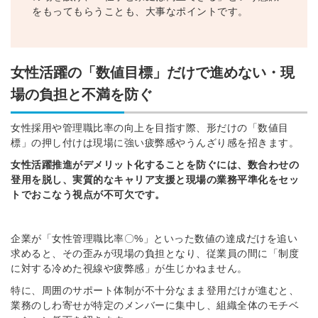
をもってもらうことも、大事なポイントです。
女性活躍の「数値目標」だけで進めない・現
場の負担と不満を防ぐ
女性採用や管理職比率の向上を目指す際、形だけの「数値目
標」の押し付けは現場に強い疲弊感やうんざり感を招きます。
女性活躍推進がデメリット化することを防ぐには、数合わせの
登用を脱し、実質的なキャリア支援と現場の業務平準化をセッ
トでおこなう視点が不可欠です。
企業が「女性管理職比率〇%」といった数値の達成だけを追い
求めると、その歪みが現場の負担となり、従業員の間に「制度
に対する冷めた視線や疲弊感」が生じかねません。
特に、周囲のサポート体制が不十分なまま登用だけが進むと、
業務のしわ寄せが特定のメンバーに集中し、組織全体のモチベ