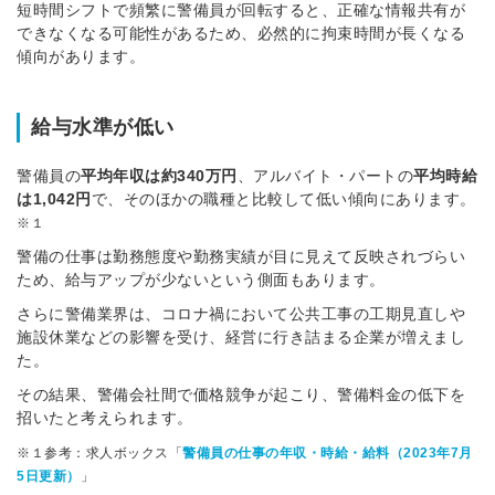
短時間シフトで頻繁に警備員が回転すると、正確な情報共有が
できなくなる可能性があるため、必然的に拘束時間が長くなる
傾向があります。
給与水準が低い
警備員の
平均年収は約340万円
、アルバイト・パートの
平均時給
は1,042円
で、そのほかの職種と比較して低い傾向にあります。
※１
警備の仕事は勤務態度や勤務実績が目に見えて反映されづらい
ため、給与アップが少ないという側面もあります。
さらに警備業界は、コロナ禍において公共工事の工期見直しや
施設休業などの影響を受け、経営に行き詰まる企業が増えまし
た。
その結果、警備会社間で価格競争が起こり、警備料金の低下を
招いたと考えられます。
※１参考：
求人ボックス「
警備員の仕事の年収・時給・給料（2023年7月
5日更新）
」