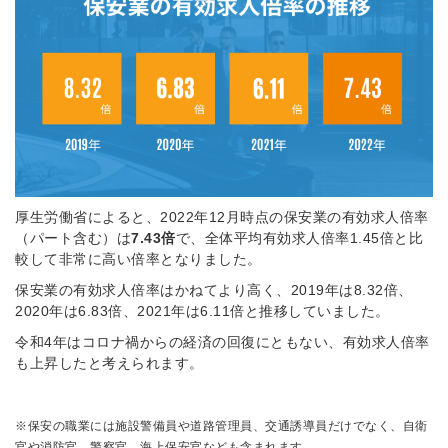
厚生労働省によると、2022年12月時点の保安業の有効求人倍率
（パート含む）は
7.43倍
で、全体平均有効求人倍率1.45倍と比
較して非常に高い倍率となりました。
保安業の有効求人倍率はかねてより高く、2019年は8.32倍、
2020年は6.83倍、2021年は6.11倍と推移していました。
令和4年はコロナ禍からの経済の回復にともない、有効求人倍率
も上昇したと考えられます。
※保安の職業には施設警備員や道路管理員、交通誘導員だけでなく、自衛
官や消防官、警察官、海上保安官なども含まれます。