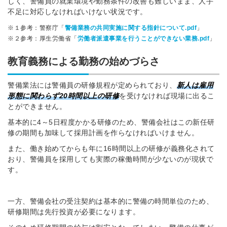
しく、警備員の就業環境や勤務条件の改善も難しいまま、人手
不足に対応しなければいけない状況です。
※１参考：警察庁「
警備業務の共同実施に関する指針について.pdf
」
※２参考：厚生労働省「
労働者派遣事業を行うことができない業務.pdf
」
教育義務による勤務の始めづらさ
警備業法には警備員の研修規程が定められており、
新人は雇用
形態に関わらず20時間以上の研修
を受けなければ現場に出るこ
とができません。
基本的に4～5日程度かかる研修のため、警備会社はこの新任研
修の期間も加味して採用計画を作らなければいけません。
また、働き始めてからも年に16時間以上の研修が義務化されて
おり、警備員を採用しても実際の稼働時間が少ないのが現状で
す。
一方、警備会社の受注契約は基本的に警備の時間単位のため、
研修期間は先行投資が必要になります。