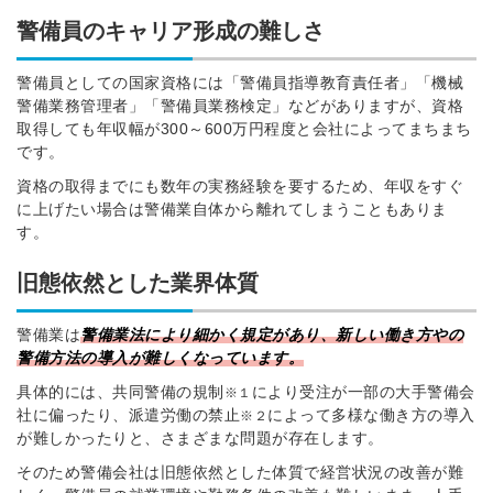
警備員のキャリア形成の難しさ
警備員としての国家資格には「警備員指導教育責任者」「機械
警備業務管理者」「警備員業務検定」などがありますが、資格
取得しても年収幅が300～600万円程度と会社によってまちまち
です。
資格の取得までにも数年の実務経験を要するため、年収をすぐ
に上げたい場合は警備業自体から離れてしまうこともありま
す。
旧態依然とした業界体質
警備業は
警備業法により細かく規定があり、新しい働き方やの
警備方法の導入が難しくなっています。
具体的には、共同警備の規制
により受注が一部の大手警備会
※１
社に偏ったり、派遣労働の禁止
によって多様な働き方の導入
※２
が難しかったりと、さまざまな問題が存在します。
そのため警備会社は旧態依然とした体質で経営状況の改善が難