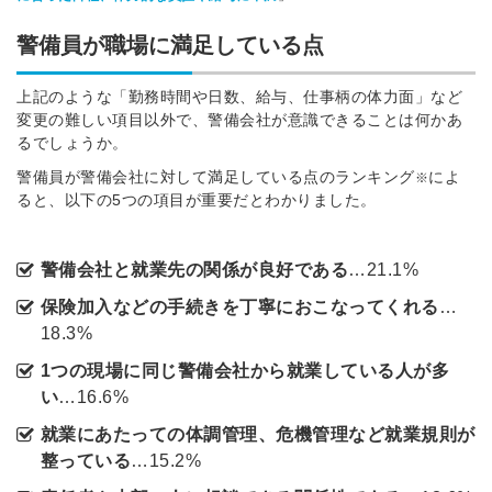
※ログインIDとなります
警備員が職場に満足している点
ンする
利用規約
と
個人情報の取り扱い
について
同意のうえ
上記のような「勤務時間や日数、給与、仕事柄の体力面」など
お忘れですか？
変更の難しい項目以外で、警備会社が意識できることは何かあ
登録する
るでしょうか。
警備員が警備会社に対して満足している点のランキング
によ
※
Dでログイン
ると、以下の5つの項目が重要だとわかりました。
他サービスIDで登録
警備会社と就業先の関係が良好である
…21.1%
保険加入などの手続きを丁寧におこなってくれる
…
の許可なく投稿すること
18.3%
ません
みんなの採用部があなたの許可なく投稿すること
1つの現場に同じ警備会社から就業している人が多
はありません
い
…16.6%
就業にあたっての体調管理、危機管理など就業規則が
整っている
…15.2%