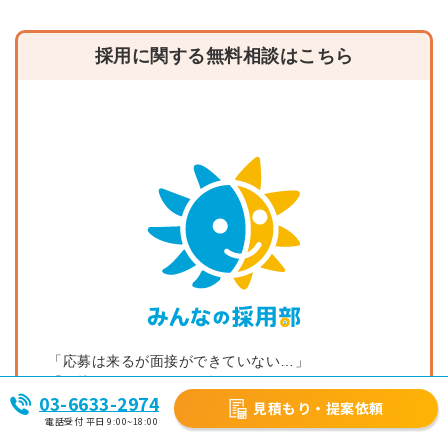
採用に関する無料相談はこちら
「応募は来るが面接ができていない…」
「面接はできるものの、採用に至らない…」
03-6633-2974
「面接後や採用後の辞退が多い…」などのお悩みを、
見積もり・提案依頼
電話受付 平日 9:00~18:00
経験豊富なコンサルタントへ無料でご相談することが
可能です。