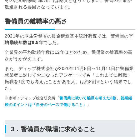
そのため研修期間の給与は割安となってしまい、警備の仕事が
敬遠される要因となっています。
警備員の離職率の高さ
2021年の厚生労働省の賃金構造基本統計調査では、警備員の
平
均勤続年数は9.5年
でした。
全業界の平均勤続年数は12年ほどのため、警備業の離職率の高
さがうかがえます。
また、ディップ株式会社が2020年11月5日～11月11日に警備業
就業者に対しておこなったアンケートでも「これまでに離職・
転職を1度でも考えたことがある人」は約8割
という結果でし
※
た。
※参考：ディップ総合研究所「
警備業に就いて離職を考えた8割、就業継
続のポイントは「自分のペースで働けること」
」
3．警備員が職場に求めること