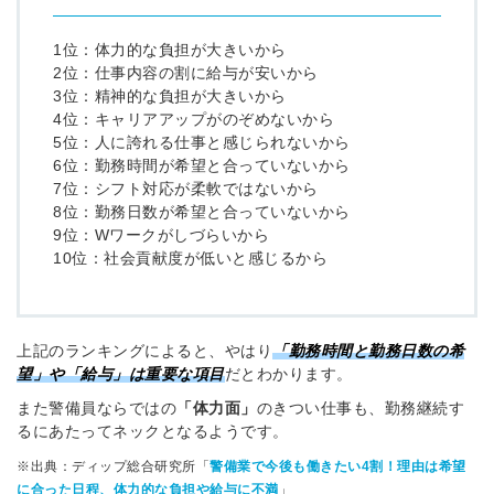
1位：体力的な負担が大きいから
2位：仕事内容の割に給与が安いから
3位：精神的な負担が大きいから
4位：キャリアアップがのぞめないから
簡単10秒！無料会員登録
5位：人に誇れる仕事と感じられないから
6位：勤務時間が希望と合っていないから
7位：シフト対応が柔軟ではないから
ツをご利用する
8位：勤務日数が希望と合っていないから
必要です。
採用課題の解決、新しい採用の
9位：Wワークがしづらいから
ら
取り組みなどを取材したインタ
10位：社会貢献度が低いと感じるから
ビュー記事が読める
採用にまつわる独自の調査レポ
ートが届く
上記のランキングによると、やはり
「勤務時間と勤務日数の希
採用に役立つ記事・資料が届く
望」
や
「給与」
は重要な項目
だとわかります。
また警備員ならではの
「体力面」
のきつい仕事も、勤務継続す
メールアドレス
るにあたってネックとなるようです。
※出典：ディップ総合研究所「
警備業で今後も働きたい4割！理由は希望
に合った日程、体力的な負担や給与に不満
」