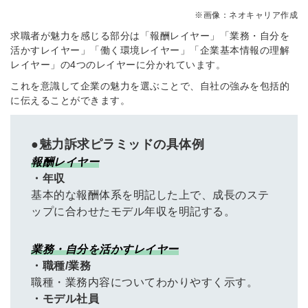
※画像：ネオキャリア作成
※ログインIDとなります
ンする
求職者が魅力を感じる部分は「報酬レイヤー」「業務・自分を
利用規約
と
個人情報の取り扱い
について
活かすレイヤー」「働く環境レイヤー」「企業基本情報の理解
同意のうえ
レイヤー」の4つのレイヤーに分かれています。
お忘れですか？
登録する
これを意識して企業の魅力を選ぶことで、自社の強みを包括的
に伝えることができます。
Dでログイン
他サービスIDで登録
●魅力訴求ピラミッドの具体例
報酬レイヤー
・年収
基本的な報酬体系を明記した上で、成長のステ
の許可なく投稿すること
ップに合わせたモデル年収を明記する。
ません
みんなの採用部があなたの許可なく投稿すること
はありません
業務・自分を活かすレイヤー
・職種/業務
職種・業務内容についてわかりやすく示す。
・モデル社員