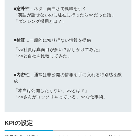
■意外性
…ネタ、面白さで興味を引く
「英語が話せないのに駐在に行ったら○○だった話」
「ダンシング採用とは？」
■検証
…一般的に知り得ない情報を提供
「○○社員は真面目が多い？話しかけてみた」
「○○と自社を比較してみた」
■内密性
…通常は非公開の情報を手に入れる特別感を醸
成
「本当は公開したくない、○○とは？」
「○○さんがコッソリやっている、○○な仕事術」
KPIの設定