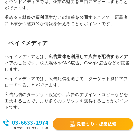
オウンドメディアでは、企業の魅力を自由にアピールすること
ができます。
求める人材像や福利厚生などの情報を公開することで、応募者
に正確かつ魅力的な情報を伝えることがポイントです。
ペイドメディア
ペイドメディアとは、
広告媒体を利用して広告を配信するメデ
ィア
のことです。求人媒体やSNS広告、Google広告などが該当
します。
ペイドメディアでは、広告配信を通じて、ターゲット層にアプ
ローチすることができます。
広告配信のターゲット設定や、広告のデザイン・コピーなどを
工夫することで、より多くのクリックを獲得することがポイン
トです。
03-6633-2974
見積もり・提案依頼
アーンドメディア
電話受付 平日 9:00~18:00