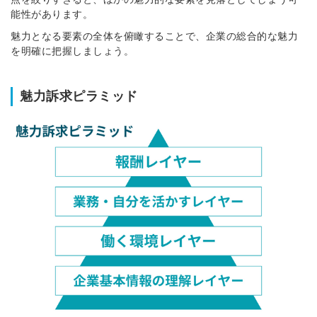
能性があります。
魅力となる要素の全体を俯瞰することで、企業の総合的な魅力
を明確に把握しましょう。
簡単10秒！無料会員登録
魅力訴求ピラミッド
ツをご利用する
必要です。
採用課題の解決、新しい採用の
ら
取り組みなどを取材したインタ
ビュー記事が読める
採用にまつわる独自の調査レポ
ートが届く
採用に役立つ記事・資料が届く
メールアドレス