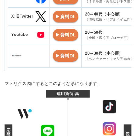
（ミドル層・実名ビジネス層）
20～40代（中心層）
▶資料DL
X:旧Twitter
（情報拡散・リアルタイム性高
20～50代
▶資料DL
Youtube
（全般・広くアプローチ可）
20～30代（中心層）
▶資料DL
（ベンチャー・キャリア志向）
マトリクス図にするとこのような形になります。