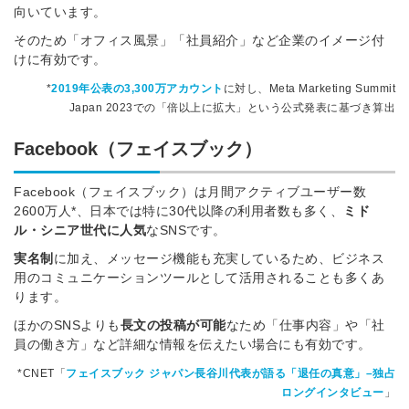
向いています。
そのため「オフィス風景」「社員紹介」など企業のイメージ付
けに有効です。
*
2019年公表の3,300万アカウント
に対し、Meta Marketing Summit
Japan 2023での「倍以上に拡大」という公式発表に基づき算出
Facebook（フェイスブック）
Facebook（フェイスブック）は月間アクティブユーザー数
2600万人*、日本では特に30代以降の利用者数も多く、
ミド
ル・シニア世代に人気
なSNSです。
実名制
に加え、メッセージ機能も充実しているため、ビジネス
用のコミュニケーションツールとして活用されることも多くあ
ります。
ほかのSNSよりも
長文の投稿が可能
なため「仕事内容」や「社
員の働き方」など詳細な情報を伝えたい場合にも有効です。
*CNET「
フェイスブック ジャパン長谷川代表が語る「退任の真意」–独占
ロングインタビュー
」