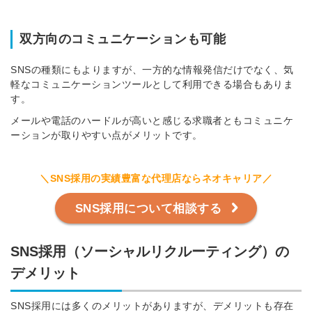
双方向のコミュニケーションも可能
SNSの種類にもよりますが、一方的な情報発信だけでなく、気
簡単10秒！無料会員登録
軽なコミュニケーションツールとして利用できる場合もありま
す。
ツをご利用する
メールや電話のハードルが高いと感じる求職者ともコミュニケ
必要です。
ーションが取りやすい点がメリットです。
採用課題の解決、新しい採用の
ら
取り組みなどを取材したインタ
ビュー記事が読める
＼SNS採用の実績豊富な代理店ならネオキャリア／
採用にまつわる独自の調査レポ
ートが届く
SNS採用について相談する
採用に役立つ記事・資料が届く
SNS採用（ソーシャルリクルーティング）の
メールアドレス
デメリット
SNS採用には多くのメリットがありますが、デメリットも存在