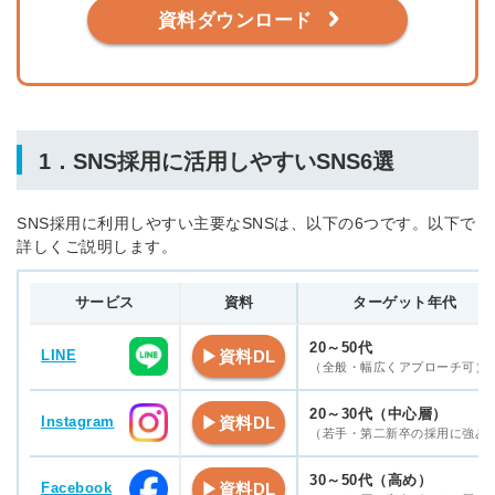
資料ダウンロード
1．SNS採用に活用しやすいSNS6選
SNS採用に利用しやすい主要なSNSは、以下の6つです。以下で
詳しくご説明します。
サービス
資料
ターゲット年代
20～50代
▶資料DL
LINE
（全般・幅広くアプローチ可）
20～30代（中心層）
▶資料DL
Instagram
（若手・第二新卒の採用に強み
30～50代（高め）
▶資料DL
Facebook