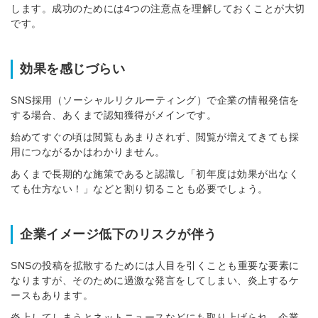
します。成功のためには4つの注意点を理解しておくことが大切
※ログインIDとなります
です。
ンする
利用規約
と
個人情報の取り扱い
について
同意のうえ
効果を感じづらい
お忘れですか？
登録する
SNS採用（ソーシャルリクルーティング）で企業の情報発信を
する場合、あくまで認知獲得がメインです。
Dでログイン
始めてすぐの頃は閲覧もあまりされず、閲覧が増えてきても採
他サービスIDで登録
用につながるかはわかりません。
あくまで長期的な施策であると認識し「初年度は効果が出なく
ても仕方ない！」などと割り切ることも必要でしょう。
の許可なく投稿すること
ません
みんなの採用部があなたの許可なく投稿すること
企業イメージ低下のリスクが伴う
はありません
SNSの投稿を拡散するためには人目を引くことも重要な要素に
なりますが、そのために過激な発言をしてしまい、炎上するケ
ースもあります。
炎上してしまうとネットニュースなどにも取り上げられ、企業