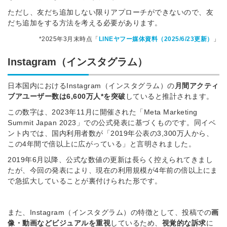
ただし、友だち追加しない限りアプローチができないので、友
だち追加をする方法を考える必要があります。
*2025年3月末時点「
LINEヤフー媒体資料（2025/6/23更新）
」
Instagram（インスタグラム）
日本国内におけるInstagram（インスタグラム）の
月間アクティ
ブアユーザー数は6,600万人*を突破
していると推計されます。
この数字は、2023年11月に開催された「Meta Marketing
Summit Japan 2023」での公式発表に基づくものです。同イベ
ント内では、国内利用者数が「2019年公表の3,300万人から、
この4年間で倍以上に広がっている」と言明されました。
2019年6月以降、公式な数値の更新は長らく控えられてきまし
たが、今回の発表により、現在の利用規模が4年前の倍以上にま
で急拡大していることが裏付けられた形です。
また、Instagram（インスタグラム）の特徴として、投稿での
画
像・動画などビジュアルを重視
しているため、
視覚的な訴求
に