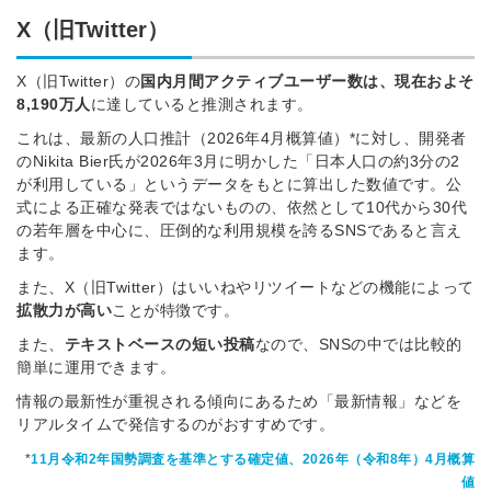
X（旧Twitter）
X（旧Twitter）の
国内月間アクティブユーザー数は、現在およそ
8,190万人
に達していると推測されます。
これは、最新の人口推計（2026年4月概算値）*に対し、開発者
のNikita Bier氏が2026年3月に明かした「日本人口の約3分の2
が利用している」というデータをもとに算出した数値です。公
式による正確な発表ではないものの、依然として10代から30代
の若年層を中心に、圧倒的な利用規模を誇るSNSであると言え
ます。
また、X（旧Twitter）はいいねやリツイートなどの機能によって
拡散力が高い
ことが特徴です。
また、
テキストベースの短い投稿
なので、SNSの中では比較的
簡単に運用できます。
情報の最新性が重視される傾向にあるため「最新情報」などを
リアルタイムで発信するのがおすすめです。
*
11月令和2年国勢調査を基準とする確定値、2026年（令和8年）4月概算
値