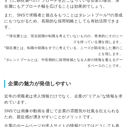
すでに顕在層へのアプローチをおこなっている企業の場合、潜
在層にもアプローチ幅を広げることは効果的でしょう。
また、SNSで求職者と接点をもつことはタレントプール*³の形成
にもつながるため、長期的な採用戦略としても有効活用できま
す。
*¹潜在層とは、現在就職や転職を考えていないものの、将来的にそのニー
ズを持っている層を指します。
*顕在層とは、転職や就職をすでに考えている、ニーズが顕在化した層のこ
とを指します。
*タレントプールとは、中長期的に採用候補となる人材の情報を蓄えるデー
タベースのことです。
企業の魅力が発信しやすい
近年の求職者は求人情報だけでなく、企業の”リアル”な情報を求
めています。
SNSでは画像や動画を通じて企業の雰囲気や社風を伝えられる
ため、親近感が湧きやすいことがメリットです。
企業のホームページや求人サイトの情報だけではどうしても表