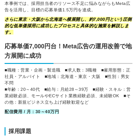
本事例では、採用担当者のリソース不足に悩みながらもMeta広
告を活用し、目標の応募単価1.5万円を達成。
さらに東京・大阪から北海道へ横展開し、約7,000円という圧倒
的な低単価採用に成功したプロセスと具体的な施策を解説しま
す。
応募単価7,000円台！Meta広告の運用改善で地
方展開に成功
■職種：営業・企画・製造職
■求人数：3職種
■雇用形態：正
社員・アルバイト
■地域：北海道・東京・大阪
■性別：男女
不問
■年齢：20～40代
■給与：月給28～39万
■経験・スキル：営
業経験必須、モールやECサイト業務経験必須、未経験OK
■そ
の他：新規ビジネス立ち上げ経験歓迎など
配信費用 / 月：30～40万円
採用課題