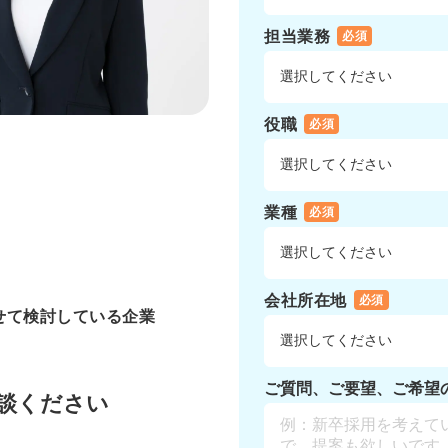
担当業務
必須
役職
必須
業種
必須
会社所在地
必須
せて検討している企業
ご質問、ご要望、ご希望
相談ください