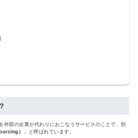
会員登録
解決
頼れる
メールアドレス
「採用パ
例
ートナ
ー」
※ログインIDとなり
ます
みんなの採用部
利用規約
と
個人情報
の特徴
の取り扱い
について
同意のうえ
？
採用に役立つ
ノウハウ資料
登
が届く
を外部の企業が代わりにおこなうサービスのことで、別
録
ourcing）
」と呼ばれています。
す
採用にまつわ