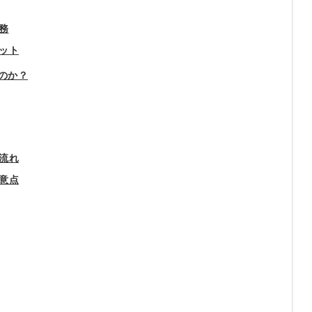
務
ット
のか？
流れ
意点
簡単10
採用課題
秒！無料
をともに