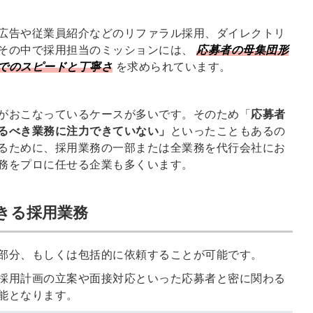
る
る独自の調査
広告や従業員紹介などのリファラル採用、ダイレクトリ
レポートが届
その中で採用担当のミッションには、
応募者の母集団形
く
でのスピードと丁寧さ
を求められています。
採用課題の解
他サービスIDで登録
決、新しい採
がおこなっているケースが多いです。そのため「
応募者
用の取り組み
るべき業務に注力できていない」
といったこともあるの
などを取材し
るために、採用業務の一部または全業務を代行会社にお
たインタビュ
務をプロに任せる企業も多くいます。
ー記事が読め
みんなの採用部があ
る
なたの許可なく投稿
きる採用業務
することはありませ
ん
「自社の採用をよ
り良くしたい！」
部分、もしくは包括的に依頼することが可能です。
という経営者や採
採用計画の立案や面接対応といった応募者と密に関わる
用担当者様のお役
能となります。
に立てる情報を発