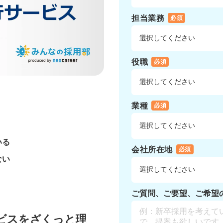
担当業務
必須
役職
必須
業種
必須
いる
会社所在地
必須
ない
ご質問、ご要望、ご希望
ビスをざくっと理