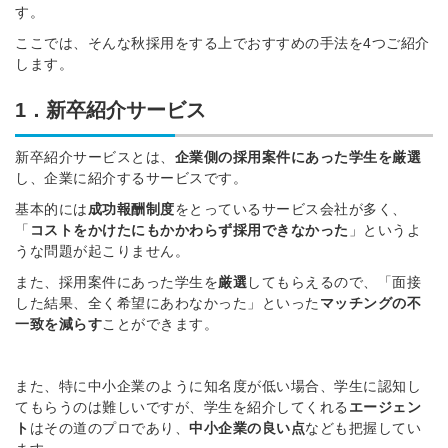
す。
ここでは、そんな秋採用をする上でおすすめの手法を4つご紹介
します。
1．新卒紹介サービス
新卒紹介サービスとは、
企業側の採用案件にあった学生を厳選
し、企業に紹介するサービスです。
基本的には
成功報酬制度
をとっているサービス会社が多く、
「
コストをかけたにもかかわらず採用できなかった
」というよ
うな問題が起こりません。
また、採用案件にあった学生を
厳選
してもらえるので、「面接
した結果、全く希望にあわなかった」といった
マッチングの不
一致を
減らす
ことができます。
また、特に中小企業のように知名度が低い場合、学生に認知し
てもらうのは難しいですが、学生を紹介してくれる
エージェン
ト
はその道のプロであり、
中小企業の良い点
なども把握してい