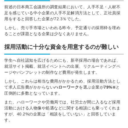
前述の日本商工会議所の調査結果において、人手不足・人材不
足を感じている中小企業の人手不足解消方法として、正社員採
用をすると回答した企業が72.3％でした。
しかし、売り手市場といわれる昨今、予定通りの採用枠を埋め
ることが課題となる企業は少なくありません。
採用活動に十分な資金を用意するのが難しい
学生へ自社認知を広げるためにも、新卒採用の場合であれば、
就活サイト掲載、就活イベントへの出展、リクルーティングペ
ージやパンフレットの制作など費用が発生します。
しかし、これらは相当な費用がかかるため、採用活動方法とし
て求人広告費がかからない
ハローワーク
を選ぶ企業が
79
%
と
※
圧倒的に多数となっています。
また、ハローワークや労働局では、社労士が間に入るなど採用
活動における人物像や処遇などに関する相談にも乗ってくれま
すが、40.2%の企業は「相談をしていない」と回答していま
す。