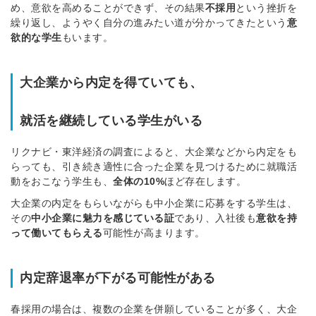
め、意欲を高めることができず、その結果
不採用
という挫折を
繰り返し、ようやく自分の進みたい道が分かってきたという
意
欲的な学生
もいます。
大企業から内定を得ていても、
簡単10秒！無料会員登録
就活を継続している学生がいる
ツをご利用する
必要です。
採用課題の解決、新しい採用の
ら
リクナビ・東洋経済の調査によると、大企業などから内定をも
取り組みなどを取材したインタ
らっても、引き続き適性に合った企業を見つけるために就職活
ビュー記事が読める
動をおこなう学生も、
全体の10%
ほど存在します。
採用にまつわる独自の調査レポ
大企業の内定をもらいながらも中小企業に応募をする学生は、
ートが届く
その
中小企業に魅力を感じている証
であり、入社後も
意欲を持
採用に役立つ記事・資料が届く
って働いて
もらえる
可能性が高まります。
メールアドレス
内定辞退率が下がる可能性がある
春採用の場合は、複数の企業を併願していることが多く、大企