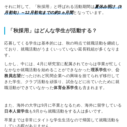
それに対して、「秋採用」と呼ばれる活動期間は
夏休み明け（9
月初旬）～12月初旬までの約3ヵ月間
となっています。
「秋採用」はどんな学生が活動する？
応募してくる学生は基本的には、秋の時点で就職活動を継続し
ており、就職活動がうまくいっていない延長戦組が多くなりま
す。
しかし、中には、4月に研究室に配属されてからは学業が忙しく
なかなか就職活動を始めることができなかった
理系学生
や、
公
務員志
望
だったけれど民間企業への興味を捨てられず移行して
きた学生、クラブ活動を頑張り、試合などに出ていたために就
職活動ができていなかった
体育会系学生
も含まれます。
また、海外の大学は9月に卒業となるため、海外に留学している
日本人留学生
も9月から就職活動をする人は多いです。
卒業までは非常にタイトな学生生活なので帰国して就職活動を
している暇がありません。