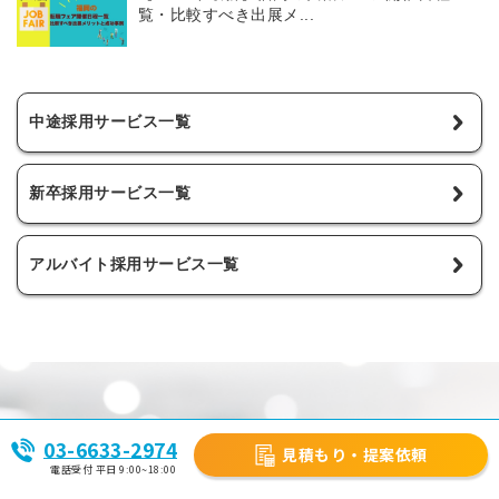
覧・比較すべき出展メ...
中途採用サービス一覧
新卒採用サービス一覧
アルバイト採用サービス一覧
採用のお困りごとがございましたら、まずはご相談下さ
03-6633-2974
い。
見積もり・提案依頼
電話受付 平日 9:00~18:00
厳選した200種以上の取り扱いサービスの中から、貴社に最
適なプランをご提案させて頂きます。