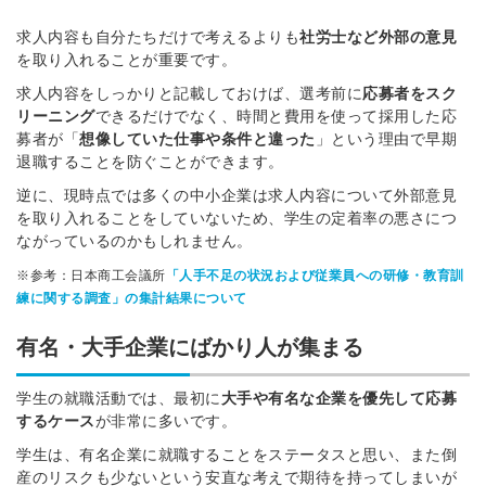
求人内容も自分たちだけで考えるよりも
社労士など外部の意見
を取り入れることが重要です。
求人内容をしっかりと記載しておけば、選考前に
応募者をスク
リーニング
できるだけでなく、時間と費用を使って採用した応
募者が
「
想像していた仕事や条件と違った
」という
理由で早期
退職することを防ぐことができます。
逆に、現時点では多くの中小企業は求人内容について外部意見
を取り入れることをしていないため、学生の定着率の悪さにつ
ながっているのかもしれません。
※参考：日本商工会議所
「人手不足の状況および従業員への研修・教育訓
練に関する調査」の集計結果について
有名・大手企業にばかり人が集まる
学生の就職活動では、最初に
大手や有名な企業を優先して応募
するケース
が非常に多いです。
学生は、有名企業に就職することをステータスと思い、また倒
産のリスクも少ないという安直な考えで期待を持ってしまいが