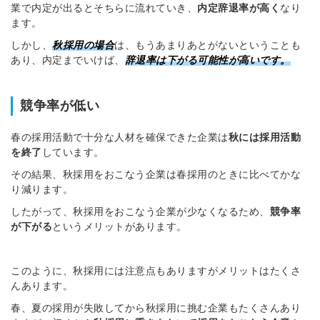
業で内定が出るとそちらに流れていき、
内定辞退率が高く
なり
※ログインIDとなります
ます。
ンする
しかし、
秋採用の場合
は、もうあまりあとがないということも
利用規約
と
個人情報の取り扱い
について
同意のうえ
あり、内定までいけば、
辞退率は下がる可能性
が高いです。
お忘れですか？
登録する
競争率が低い
Dでログイン
春の採用活動で十分な人材を確保できた企業は
秋には採用活動
他サービスIDで登録
を終了
しています。
その結果、秋採用をおこなう企業は春採用のときに比べてかな
り減ります。
したがって、秋採用をおこなう企業が少なくなるため、
競争率
の許可なく投稿すること
ません
が下がる
というメリットがあります。
みんなの採用部があなたの許可なく投稿すること
はありません
このように、秋採用には注意点もありますがメリットはたくさ
んあります。
春、夏の採用が失敗してから秋採用に挑む企業もたくさんあり