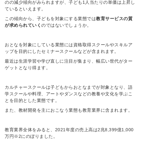
のの減少傾向がみられますが、子ども1人当たりの単価は上昇し
ているといえます。
この傾向から、子どもを対象にする業態では
教育サービスの質
が求められていく
のではないでしょうか。
おとなを対象にしている業態には資格取得スクールやスキルア
ップを目的にしたセミナースクールなどが含まれます。
最近は生涯学習や学び直しに注目が集まり、幅広い世代がター
ゲットとなり得ます。
カルチャースクールは子どもからおとなまでが対象となり、語
学スクールや料理、アートやダンスなどの
教養や文化を学ぶこ
とを目的とした業態です。
また、教材開発を主におこなう業態も教育業界に含まれます。
教育業界全体をみると、2021年度の売上高は
2兆8,399億1,000
万円※2にのぼりました。