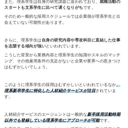
また、理系学生は自身の研究課題に追われており、
就職活動の
スタートも文系学生に比べて遅くなりがち
です。
そのため一般的な採用スケジュールでは企業側が理系学生と出
会えていない可能性があります。
簡単10秒！無料会員登録
さらに、理系学生は
自身の研究内容や専攻科目に直結した仕事
を志望する傾向が強い
といわれています。
ツをご利用する
こうした背景から業務内容と理系学生の知識やスキルのマッチ
必要です。
採用課題の解決、新しい採用の
ング、その他雇用条件の充足がないと企業や業界への惹きつけ
ら
取り組みなどを取材したインタ
はむずかしいでしょう。
ビュー記事が読める
採用にまつわる独自の調査レポ
このように理系学生の採用はむずかしいといわれているなか
、
ートが届く
理系新卒学生に特化した人材紹介サービスが注目
されていま
採用に役立つ記事・資料が届く
す。
メールアドレス
人材紹介サービスのエージェントは一般的な
新卒採用活動時期
以外でも登録している理系学生にアプローチが可能
です。