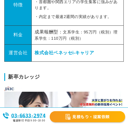
・首都圏や関西エリアの学生集客に強みがあ
特徴
ります。
・内定まで最速2週間の実績があります。
成果報酬型：
文系学生：95万円（税別）理
料金
系学生：110万円（税別）
運営会社
株式会社ベネッセi-キャリア
新卒カレッジ
03-6633-2974
見積もり・提案依頼
電話受付 平日 9:00~18:00