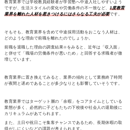
教育業界では学校教員経験者が学習塾へ中途入社しやすいよう
ですが、生活スタイルの変化や労働条件の不一致など、
1度教育
業界を離れた人材を惹きつけるにはさらなる工夫が必要
です。
そもそも、教育業界を含めて中途採用活動をおこなう人材は、
どのような理由で前職を離れたのでしょうか。
前職を退職した理由の調査結果
をみると、近年は「収入面」
※
と併せて「職場の労働条件が悪いため」と回答する求職者が微
増しています。
教育業界に置き換えてみると、業界の傾向として業務終了時間
が夜間と遅めであることが多少なりとも影響していそうです。
教育業界ではターゲット層の「余暇」をコアタイムとしている
業態が多く、必然的に子どもたちの下校後や社会人の退勤後に
カリキュラムがあてられます。
また、土日や祝日こそ集客チャンスであるため、長期休暇の取
得がしにくいなどの課題が考えられます。