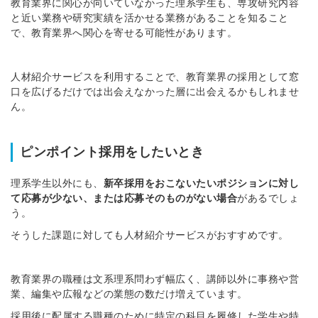
教育業界に関心が向いていなかった理系学生も、専攻研究内容
と近い業務や研究実績を活かせる業務があることを知ること
※ログインIDとなります
ンする
で、教育業界へ関心を寄せる可能性があります。
利用規約
と
個人情報の取り扱い
について
同意のうえ
お忘れですか？
人材紹介サービスを利用することで、教育業界の採用として窓
登録する
口を広げるだけでは出会えなかった層に出会えるかもしれませ
ん。
Dでログイン
他サービスIDで登録
ピンポイント採用をしたいとき
理系学生以外にも、
新卒採用をおこないたいポジションに対し
て応募が少ない、または応募そのものがない場合
があるでしょ
う。
の許可なく投稿すること
ません
みんなの採用部があなたの許可なく投稿すること
そうした課題に対しても人材紹介サービスがおすすめです。
はありません
教育業界の職種は文系理系問わず幅広く、講師以外に事務や営
業、編集や広報などの業態の数だけ増えています。
採用後に配属する職種のために特定の科目を履修した学生や特