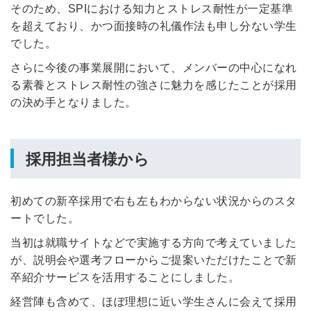
そのため、SPIにおける知力とストレス耐性が一定基準
利用規約
と
個人情報の取り扱い
について
同意のうえ
を超えており、かつ面接時の礼儀作法も申し分ない学生
お忘れですか？
でした。
登録する
さらに今後の事業展開において、メンバーの中心になれ
る素養とストレス耐性の強さに魅力を感じたことが採用
Dでログイン
の決め手となりました。
他サービスIDで登録
採用担当者様から
の許可なく投稿すること
ません
みんなの採用部があなたの許可なく投稿すること
はありません
初めての新卒採用で右も左もわからない状況からのスタ
ートでした。
当初は就職サイトなどで実施する方向で考えていました
が、説明会や選考フローからご提案いただけたことで新
卒紹介サービスを活用することにしました。
経営陣も含めて、ほぼ理想に近い学生さんに会えて採用