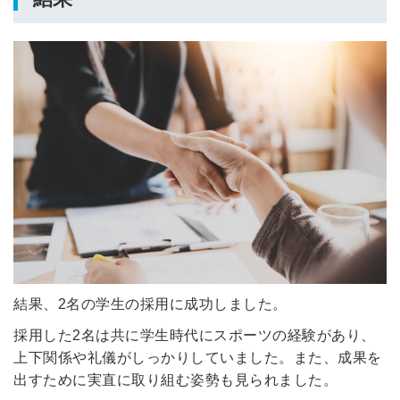
簡単10秒！無料会員登録
ツをご利用する
必要です。
採用課題の解決、新しい採用の
ら
取り組みなどを取材したインタ
ビュー記事が読める
採用にまつわる独自の調査レポ
ートが届く
採用に役立つ記事・資料が届く
メールアドレス
結果、2名の学生の採用に成功しました。
採用した2名は共に学生時代にスポーツの経験があり、
上下関係や礼儀がしっかりしていました。また、成果を
※ログインIDとなります
出すために実直に取り組む姿勢も見られました。
ンする