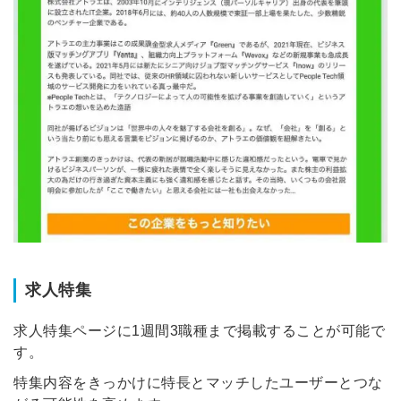
メールアドレス
※ログインIDとなります
ンする
利用規約
と
個人情報の取り扱い
について
同意のうえ
お忘れですか？
登録する
Dでログイン
他サービスIDで登録
求人特集
求人特集ページに1週間3職種まで掲載することが可能で
す。
の許可なく投稿すること
ません
特集内容をきっかけに特長とマッチしたユーザーとつな
みんなの採用部があなたの許可なく投稿すること
はありません