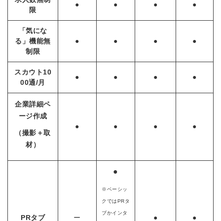
●
●
●
●
限
「気にな
る」機能無
●
●
●
●
制限
スカウト10
●
●
●
●
00通/月
企業詳細ペ
ージ作成
●
●
●
●
（撮影＋取
材）
●
※ベーシッ
クではPRタ
ブか
インタ
PRタブ
ー
●
●