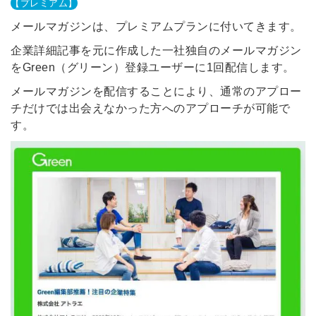
【プレミアム】
メールマガジンは、プレミアムプランに付いてきます。
企業詳細記事を元に作成した一社独自のメールマガジン
をGreen（グリーン）登録ユーザーに1回配信します。
メールマガジンを配信することにより、通常のアプロー
チだけでは出会えなかった方へのアプローチが可能で
す。
簡単10秒！無料会員登録
ツをご利用する
必要です。
採用課題の解決、新しい採用の
ら
取り組みなどを取材したインタ
ビュー記事が読める
採用にまつわる独自の調査レポ
ートが届く
採用に役立つ記事・資料が届く