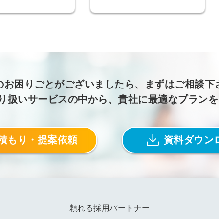
る
る独自の調査
レポートが届
く
採用課題の解
他サービスIDで登録
決、新しい採
のお困りごとがございましたら、まずはご相談下
用の取り組み
取り扱いサービスの中から、貴社に最適なプラン
などを取材し
たインタビュ
ー記事が読め
みんなの採用部があ
積もり・提案依頼
資料ダウン
る
なたの許可なく投稿
することはありませ
ん
「自社の採用をよ
り良くしたい！」
という経営者や採
用担当者様のお役
に立てる情報を発
頼れる採用パートナー