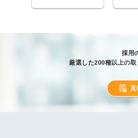
ログイン
する
パスワードをお忘れですか？
採用
厳選した200種以上の
他サービスIDでログイン
見
みんなの採用部があなたの許可
なく投稿することはありません