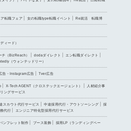
ジニア転職フェア
女の転職type転職イベント
Re就活 転職博
インディード）
チ（BizReach）
dodaダイレクト
エン転職ダイレクト
ntedly（ウォンテッドリー）
k広告・Instagram広告
Tver広告
o
X-Tech AGENT（クロステックエージェント）
人材紹介事
リングサービス
途スカウト代行サービス
中途採用代行・アウトソーシング
採
務代行
エンジニア特化型採用代行サービス
パンフレット制作
ブース装飾
採用LP（ランディングペー