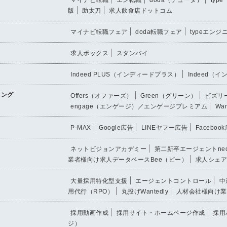
版
助太刀
求人飲食店ドットコム
マイナビ転職フェア
doda転職フェア
typeエン
求人ボックス
スタンバイ
Indeed PLUS（インディードプラス）
Indeed（
ィング
Offers（オファーズ）
Green（グリーン）
ビズリー
engage（エンゲージ）／エンゲージプレミアム
Wa
P-MAX
Google広告
LINEヤフー広告
Faceboo
ネットビジョンアカデミー
第二新卒エージェントne
業者様向け求人データベースBee（ビー）
求人シェア
大量採用特化型支援
エージェントコントロール
中
用代行（RPO）
丸投げWantedly
人材会社様向け業
採用動画作成
採用サイト・ホームページ作成
採用
ジ）