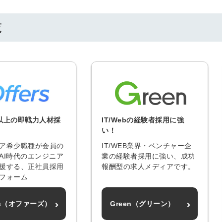
会員登録
解決
覧
頼れる
メールアドレス
「採用パ
ートナ
ー」
※ログインIDとなり
ます
以上の即戦力人材採
IT/Webの経験者採用に強
い！
みんなの採用部
利用規約
と
個人情報
ア希少職種が会員の
IT/WEB業界・ベンチャー企
の特徴
の取り扱い
について
AI時代のエンジニア
業の経験者採用に強い、成功
同意のうえ
援する、正社員採用
報酬型の求人メディアです。
採用に役立つ
フォーム
ノウハウ資料
登
が届く
ers（オファーズ）
Green（グリーン）
録
す
採用にまつわ