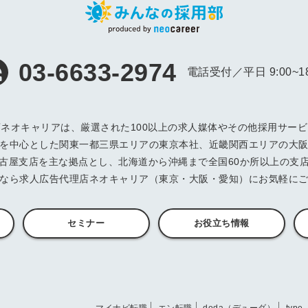
信してまいりま
す。
03-6633-2974
電話受付／平日 9:00~18
ネオキャリアは、厳選された100以上の求人媒体やその他採用サー
を中心とした関東一都三県エリアの東京本社、近畿関西エリアの大
古屋支店を主な拠点とし、北海道から沖縄まで全国60か所以上の支
なら求人広告代理店ネオキャリア（東京・大阪・愛知）にお気軽に
セミナー
お役立ち情報
マイナビ転職
エン転職
doda（デューダ）
typ