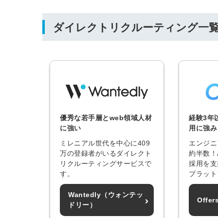
ダイレクトリクルーティング一
ログイン
全てのコンテンツをご利用す
るにはログインが必要です。
会員登録はこちら
メールアドレス
優秀な若手層とweb領域人材
経験3年
に強い
用に強み
ミレニアル世代を中心に409
エンジニ
万の登録者がいるダイレクト
約半数！
リクルーティングサービスで
採用を支
パスワード
す。
プラット
Wantedly（ウォンテッ
Off
ドリー）