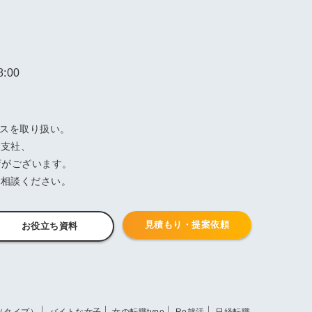
:00
ビスを取り扱い。
阪支社、
店がございます。
ご相談ください。
見積もり・提案依頼
お役立ち資料
e（タイプ）
バイトな女子
女の転職type
Re就活
日経転職