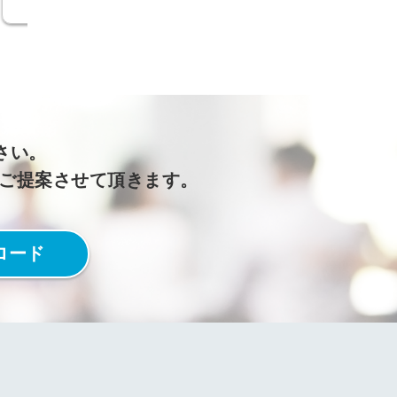
広告・出版
物流
教育・研修
金融
エネルギ
エステ・フ
ー・環境
ィットネス
さい。
デザイン・
官公庁
をご提案させて頂きます。
ゲーム
その他
ロード