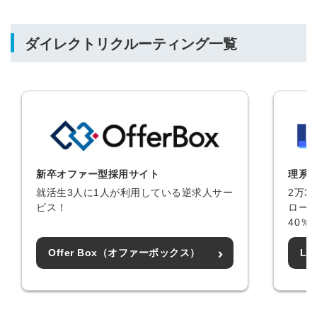
ダイレクトリクルーティング一覧
新卒オファー型採用サイト
理系
就活生3人に1人が利用している逆求人サー
2万3
ビス！
ロー
40％
Offer Box（オファーボックス）
L