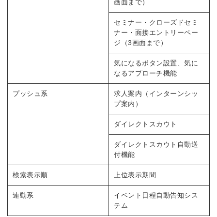
画面まで）
Dでログイン
他サービスIDで登録
セミナー・クローズドセミ
ナー・面接エントリーペー
ジ（3画面まで）
の許可なく投稿すること
気になるボタン設置、気に
ません
みんなの採用部があなたの許可なく投稿すること
なるアプローチ機能
はありません
プッシュ系
求人案内（インターンシッ
プ案内）
ダイレクトスカウト
ダイレクトスカウト自動送
付機能
検索表示順
上位表示期間
連動系
イベント日程自動告知シス
テム