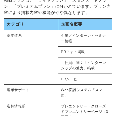
掲載プランは、「ライトプラン」「スタンダードプラ
必要です。
ン」「プレミアムプラン」に分かれています。プラン内
採用課題の解決、新しい採用の
ら
容により掲載内容や機能がやや異なります。
取り組みなどを取材したインタ
ビュー記事が読める
カテゴリ
企画名概要
採用にまつわる独自の調査レポ
ートが届く
基本情系
企業／インターン・セミナ
採用に役立つ記事・資料が届く
ー情報
PRフォト掲載
メールアドレス
「社員に聞く！インターン
シップの魅力」掲載
※ログインIDとなります
PRムービー
ンする
利用規約
と
個人情報の取り扱い
について
選考サポート
Web面談システム「スマ
同意のうえ
面」
お忘れですか？
登録する
応募情報系
プレエントリー・クローズ
ドプレエントリーページ（3