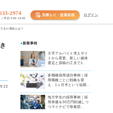
633-2974
見積もり・提案依頼
ログイン
／平日 9:00~18:00
拭できた理由とは？
●
新着事例
でき
大手アルバイト求人サイ
トから変更。新しい媒体
選定と原稿の工夫で1...
多職種採用成功事例｜採
用職種ごとに戦略を変
え、1ヶ月半という短期...
09.22
地方学生の採用事例｜採
用単価を30万円削減しつ
つマイナビで母集団...