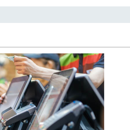
る
る独自の調査
レポートが届
く
採用課題の解
他サービスIDで登録
決、新しい採
用の取り組み
などを取材し
たインタビュ
ー記事が読め
みんなの採用部があ
る
なたの許可なく投稿
することはありませ
ん
「自社の採用をよ
り良くしたい！」
という経営者や採
用担当者様のお役
に立てる情報を発