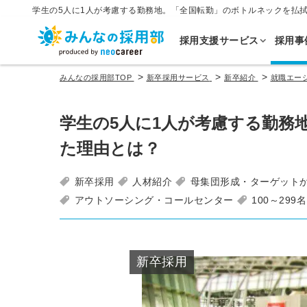
学生の5人に1人が考慮する勤務地。「全国転勤」のボトルネックを払
採用支援サービス
採用事
>
>
>
みんなの採用部TOP
新卒採用サービス
新卒紹介
就職エージ
学生の5人に1人が考慮する勤務
た理由とは？
新卒採用
人材紹介
母集団形成・ターゲット
アウトソーシング・コールセンター
100～299名
新卒採用