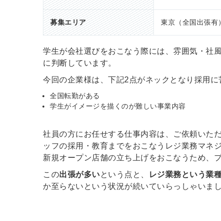
募集エリア
東京（全国出張有
ログイン
学生が会社選びをおこなう際には、雰囲気・社
に判断しています。
全てのコンテンツをご利用す
るにはログインが必要です。
今回の企業様は、下記2点がネックとなり採用に
会員登録はこちら
全国転勤がある
学生がイメージを描くのが難しい事業内容
メールアドレス
社員の方にお任せする仕事内容は、ご依頼いた
ッフの採用・教育までをおこなうレジ業務マネ
新規オープン店舗の立ち上げをおこなうため、
パスワード
この
出張が多い
という点と、
レジ業務という業
か至らないという状況が続いていらっしゃいま