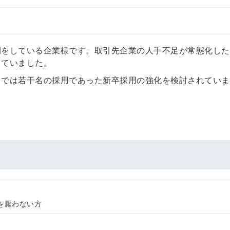
開をしている企業様です。取引先企業の人手不足が常態化した
していました。
までは若干名の採用であった新卒採用の強化を検討されていま
簡単10
採用課題
を厭わない方
秒！無料
をともに