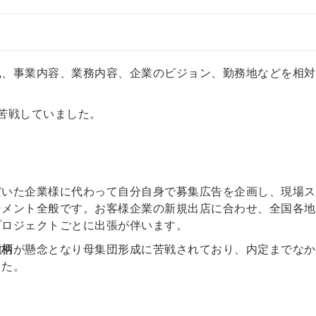
会員登録
解決
）
頼れる
メールアドレス
風、事業内容、業務内容、企業のビジョン、勤務地などを相対
「採用パ
ートナ
苦戦していました。
ー」
※ログインIDとなり
ます
だいた企業様に代わって自分自身で募集広告を企画し、現場ス
みんなの採用部
利用規約
と
個人情報
ジメント全般です。お客様企業の新規出店に合わせ、全国各地
の特徴
の取り扱い
について
プロジェクトごとに出張が伴います。
同意のうえ
採用に役立つ
種柄
が懸念となり母集団形成に苦戦されており、内定までなか
ノウハウ資料
した。
登
が届く
録
す
採用にまつわ