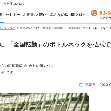
拭できた理由とは？
03-6
例
セミナー
お役立ち情報
みんなの採用部とは
電話受付 
>
ェントneo
学生の5人に1人が考慮する勤務地。「全国転勤」のボトルネックを払
地。「全国転勤」のボトルネックを払拭
からの応募確保
自社の魅力付け
全国
更新日：
2023.