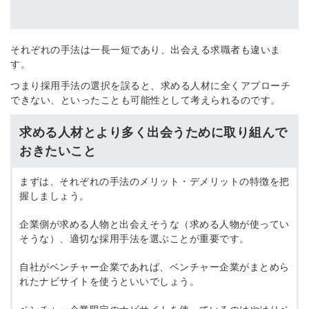
それぞれの手法は一長一短であり、出会える求職者も違いま
す。
簡単10秒！無料会員登録
つまり採用手法の選択を誤ると、求める人材に全くアプローチ
できない、といったことも可能性として考えられるのです。
ツをご利用する
求める人材とより多く出会うために取り組んで
必要です。
採用課題の解決、新しい採用の
ら
おきたいこと
取り組みなどを取材したインタ
ビュー記事が読める
まずは、それぞれの手法のメリット・デメリットの特徴を把
採用にまつわる独自の調査レポ
握しましょう。
ートが届く
企業側が求める人物と出会えそうな（求める人物が使ってい
採用に役立つ記事・資料が届く
そうな）、適切な採用手法を選ぶことが重要です。
メールアドレス
自社がベンチャー企業であれば、ベンチャー企業がまとめら
れたナビサイトを使うといいでしょう。