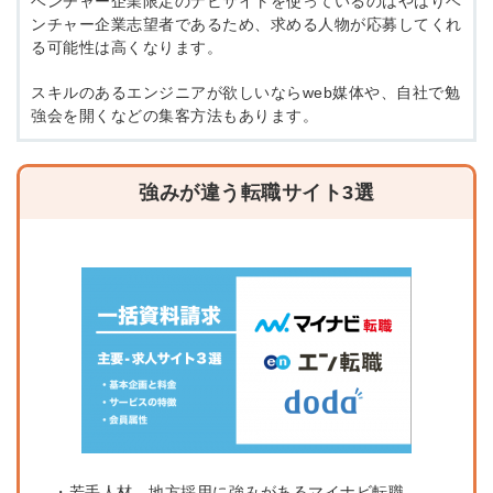
ベンチャー企業限定のナビサイトを使っているのはやはりベ
ンチャー企業志望者であるため、求める人物が応募してくれ
※ログインIDとなります
る可能性は高くなります。
ンする
利用規約
と
個人情報の取り扱い
について
同意のうえ
スキルのあるエンジニアが欲しいならweb媒体や、自社で勉
お忘れですか？
強会を開くなどの集客方法もあります。
登録する
強みが違う転職サイト3選
Dでログイン
他サービスIDで登録
の許可なく投稿すること
ません
みんなの採用部があなたの許可なく投稿すること
はありません
・若手人材、地方採用に強みがあるマイナビ転職