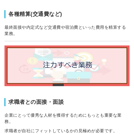
各種精算(交通費など)
最終面接や内定式など交通費や宿泊費といった費用を精算する
業務。
簡単10秒！無料会員登録
ツをご利用する
必要です。
採用課題の解決、新しい採用の
ら
取り組みなどを取材したインタ
ビュー記事が読める
採用にまつわる独自の調査レポ
ートが届く
採用に役立つ記事・資料が届く
求職者との面接・面談
企業にとって優秀な人材を獲得するためにもっとも重要な業
メールアドレス
務。
求職者が自社にフィットしているかの見極めが必要です。