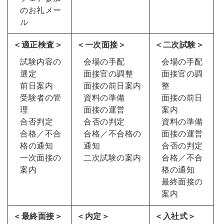
のお礼メー
ル
＜適正検査＞
＜一次面接＞
＜二次試験＞
試験内容の
会場の手配
会場の手配
選定
面接官の調整
面接官の調
前日案内
面接の前日案内
整
受験者の管
資料の準備
面接の前日
理
面接の運営
案内
合否判定
合否の判定
資料の準備
合格／不合
合格／不合格の
面接の運営
格の通知
通知
合否の判定
一次面接の
二次試験の案内
合格／不合
案内
格の通知
最終面接の
案内
＜最終面接＞
＜内定＞
＜入社式＞