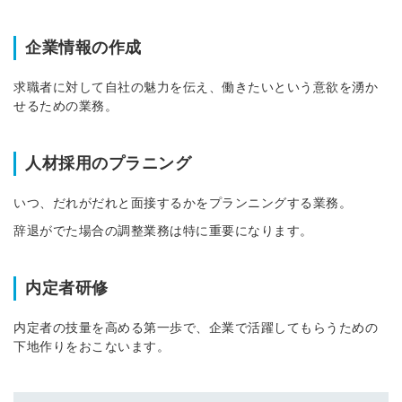
※ログインIDとなります
ンする
企業情報の作成
利用規約
と
個人情報の取り扱い
について
同意のうえ
求職者に対して自社の魅力を伝え、働きたいという意欲を湧か
お忘れですか？
せるための業務。
登録する
人材採用のプラニング
Dでログイン
他サービスIDで登録
いつ、だれがだれと面接するかをプランニングする業務。
辞退がでた場合の調整業務は特に重要になります。
の許可なく投稿すること
ません
内定者研修
みんなの採用部があなたの許可なく投稿すること
はありません
内定者の技量を高める第一歩で、企業で活躍してもらうための
下地作りをおこないます。