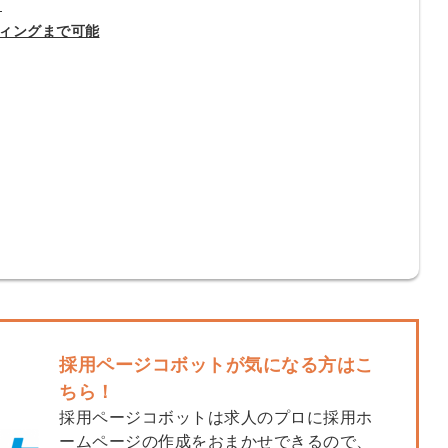
ト
ィングまで可能
採用ページコボットが気になる方はこ
ちら！
簡単10
採用課題
採用ページコボットは求人のプロに採用ホ
秒！無料
をともに
ームページの作成をおまかせできるので、