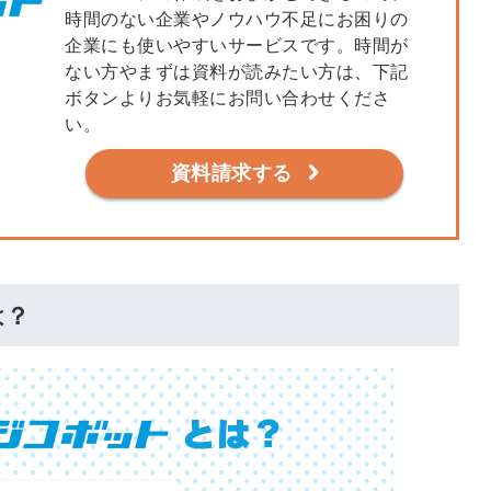
時間のない企業やノウハウ不足にお困りの
会員登録
解決
企業にも使いやすいサービスです。時間が
ない方やまずは資料が読みたい方は、下記
頼れる
メールアドレス
ボタンよりお気軽にお問い合わせくださ
「採用パ
い。
ートナ
資料請求する
ー」
※ログインIDとなり
ます
みんなの採用部
は？
利用規約
と
個人情報
の特徴
の取り扱い
について
同意のうえ
採用に役立つ
ノウハウ資料
登
が届く
録
す
採用にまつわ