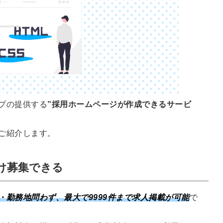
る
る独自の調査
レポートが届
く
採用課題の解
他サービスIDで登録
決、新しい採
用の取り組み
などを取材し
プの提供する
”採用ホームページが作成できるサービ
たインタビュ
ー記事が読め
みんなの採用部があ
ご紹介します。
る
なたの許可なく投稿
することはありませ
ん
「自社の採用をよ
け募集できる
り良くしたい！」
という経営者や採
・勤務地問わず、最大で9999件まで求人掲載が可能
で
用担当者様のお役
に立てる情報を発